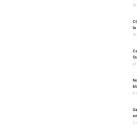
30
CO
la
30
Ca
Qu
23
No
bl
9 
Sa
em
2 