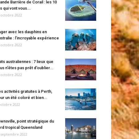
ande Barrière de Corail : les 10
es qui vont vous...
 octobre 2022
ger avec les dauphins en
stralie : l’incroyable expérience
 octobre 2022
its australiennes : 7 lieux que
us n’êtes pas prêt d’oublier...
 octobre 2022
s activités gratuites à Perth,
ur un été coloré et bien...
octobre 2022
wnsville, point stratégique du
rd tropical Queensland
 septembre 2022