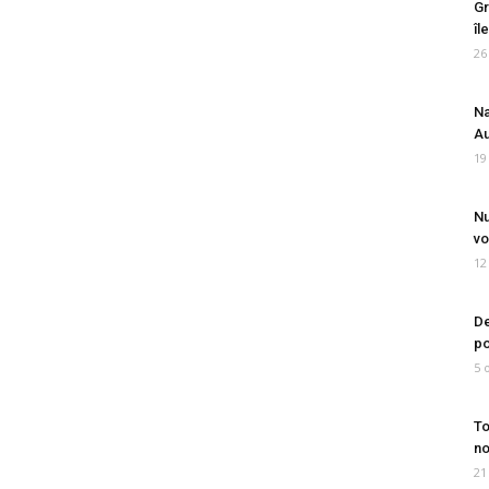
Gr
îl
26
Na
Au
19
Nu
vo
12
De
po
5 
To
no
21