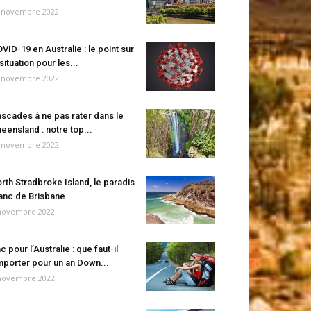
 novembre 2022
VID-19 en Australie : le point sur
 situation pour les...
 novembre 2022
scades à ne pas rater dans le
eensland : notre top...
 novembre 2022
rth Stradbroke Island, le paradis
anc de Brisbane
novembre 2022
c pour l’Australie : que faut-il
porter pour un an Down...
novembre 2022