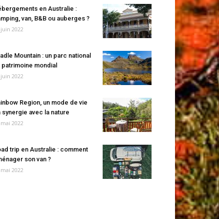
bergements en Australie :
mping, van, B&B ou auberges ?
 juin 2022
adle Mountain : un parc national
 patrimoine mondial
 juin 2022
inbow Region, un mode de vie
 synergie avec la nature
 mai 2022
ad trip en Australie : comment
énager son van ?
 mai 2022