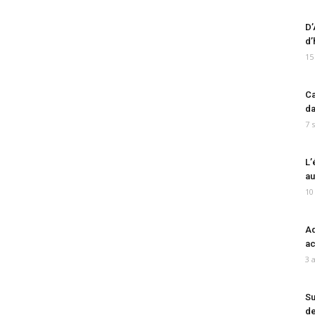
D’
d’
15
Ca
da
7 
L’
au
10
Ad
ac
3 
Su
de