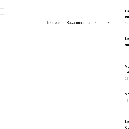
La
im
Trier par:
12
Le
un
10
Vo
Te
25
Vo
19
Le
Ce