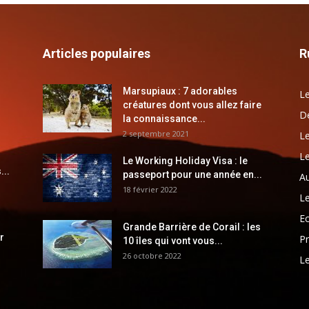
Articles populaires
R
Marsupiaux : 7 adorables
Le
créatures dont vous allez faire
Dé
la connaissance...
2 septembre 2021
Le
Le
Le Working Holiday Visa : le
...
passeport pour une année en...
Au
18 février 2022
Le
E
Grande Barrière de Corail : les
r
Pr
10 îles qui vont vous...
26 octobre 2022
Le