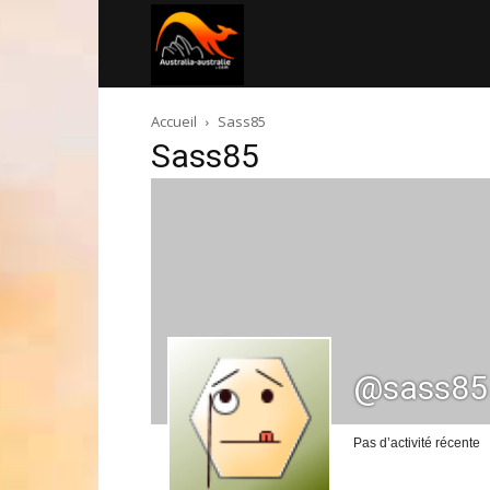
Australia-
Accueil
Sass85
australie.com
Sass85
@sass85
Pas d’activité récente