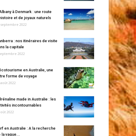
Albany à Denmark : une route
histoire et de joyaux naturels
 septembre 2022
nberra : nos itinéraires de visite
ns la capitale
septembre 2022
écotourisme en Australie, une
tre forme de voyage
 août 2022
rénaline made in Australie : les
tivités incontournables
août 2022
rf en Australie : A la recherche
 la vague...