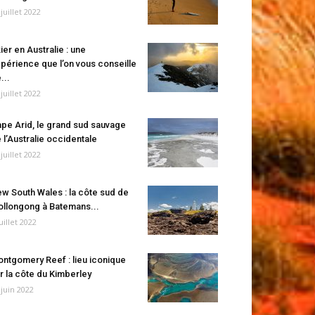
 juillet 2022
ier en Australie : une
périence que l’on vous conseille
...
 juillet 2022
pe Arid, le grand sud sauvage
 l’Australie occidentale
 juillet 2022
w South Wales : la côte sud de
llongong à Batemans...
juillet 2022
ntgomery Reef : lieu iconique
r la côte du Kimberley
 juin 2022