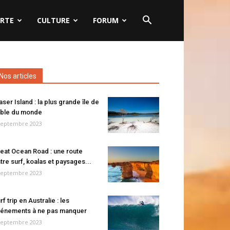
RTE
CULTURE
FORUM
Nos articles
aser Island : la plus grande île de
ble du monde
septembre 2023
eat Ocean Road : une route
tre surf, koalas et paysages...
septembre 2023
rf trip en Australie : les
énements à ne pas manquer
septembre 2023