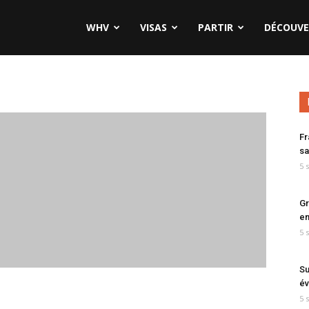
WHV
VISAS
PARTIR
DÉCOUVE
Fr
sa
5 
Gr
en
5 
Su
év
5 