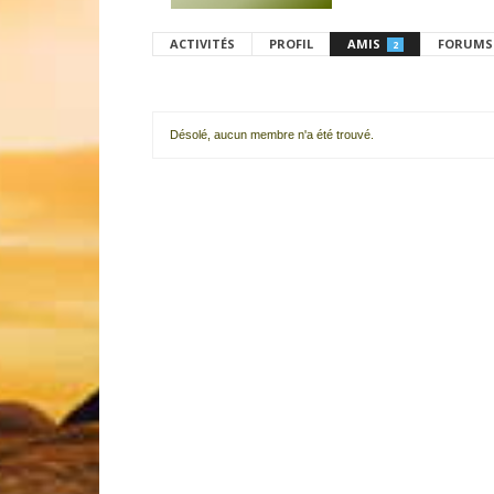
ACTIVITÉS
PROFIL
AMIS
FORUMS
2
Désolé, aucun membre n'a été trouvé.
Mes
amis