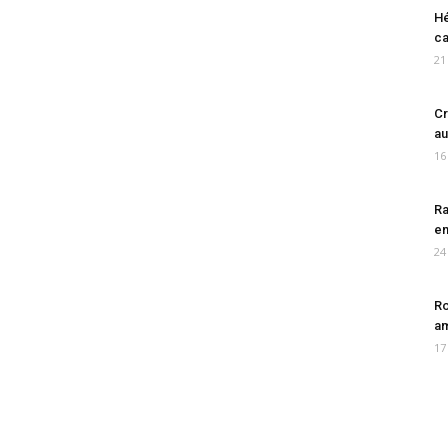
Hé
ca
21
Cr
au
16
Ra
en
24
Ro
am
17