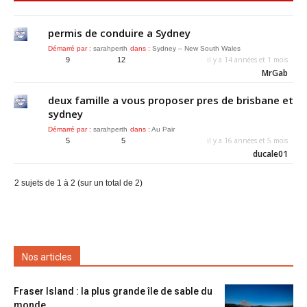
permis de conduire a Sydney
Démarré par :
sarahperth
dans :
Sydney – New South Wales
il y a 14 années et 1 mois
9
12
MrGab
deux famille a vous proposer pres de brisbane et
sydney
Démarré par :
sarahperth
dans :
Au Pair
il y a 16 années et 5 mois
5
5
ducale01
2 sujets de 1 à 2 (sur un total de 2)
Nos articles
Fraser Island : la plus grande île de sable du
monde