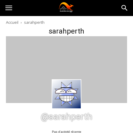
Australia-
Accueil
sarahperth
sarahperth
australie.com
@sarahperth
Pas d’activité récente