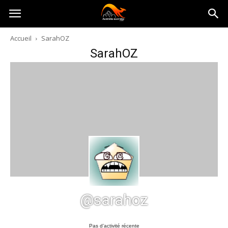
Australia-
Accueil
SarahOZ
SarahOZ
australie.com
@sarahoz
Pas d’activité récente