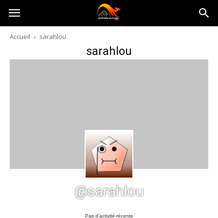
Australia-
Accueil
sarahlou
sarahlou
australie.com
@sarahlou
Pas d’activité récente