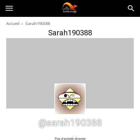
Australia-
Accueil
Sarah190388
Sarah190388
australie.com
@sarah190388
Pas d’activité récente