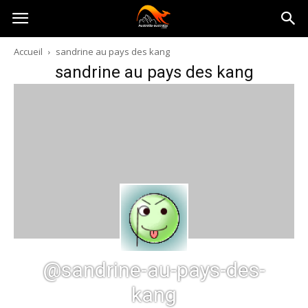
Australia-
Accueil
sandrine au pays des kang
sandrine au pays des kang
australie.com
@sandrine-au-pays-des-
kang