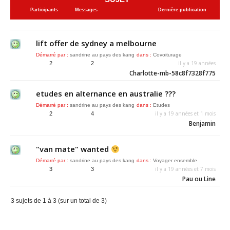
Participants
Messages
Dernière publication
lift offer de sydney a melbourne
Démarré par :
sandrine au pays des kang
dans :
Covoiturage
il y a 19 années
2
2
Charlotte-mb-58c8f7328f775
etudes en alternance en australie ???
Démarré par :
sandrine au pays des kang
dans :
Etudes
il y a 19 années et 1 mois
2
4
Benjamin
"van mate" wanted
Démarré par :
sandrine au pays des kang
dans :
Voyager ensemble
il y a 19 années et 7 mois
3
3
Pau ou Line
3 sujets de 1 à 3 (sur un total de 3)