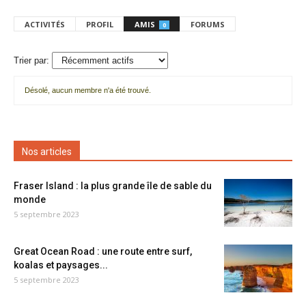
ACTIVITÉS
PROFIL
AMIS
FORUMS
0
Trier par:
Désolé, aucun membre n'a été trouvé.
Mes
amis
Nos articles
Fraser Island : la plus grande île de sable du
monde
5 septembre 2023
Great Ocean Road : une route entre surf,
koalas et paysages...
5 septembre 2023