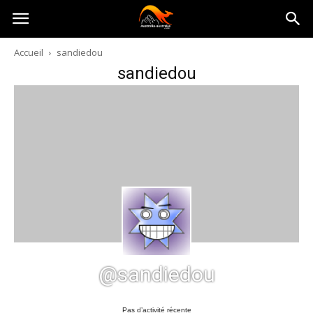
Australia-
Accueil
sandiedou
sandiedou
australie.com
@sandiedou
Pas d’activité récente