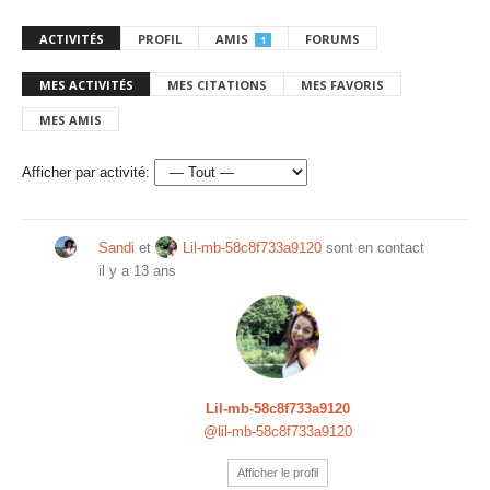
ACTIVITÉS
PROFIL
AMIS
FORUMS
1
MES ACTIVITÉS
MES CITATIONS
MES FAVORIS
MES AMIS
Afficher par activité:
Sandi
et
Lil-mb-58c8f733a9120
sont en contact
il y a 13 ans
Lil-mb-58c8f733a9120
@lil-mb-58c8f733a9120
Afficher le profil