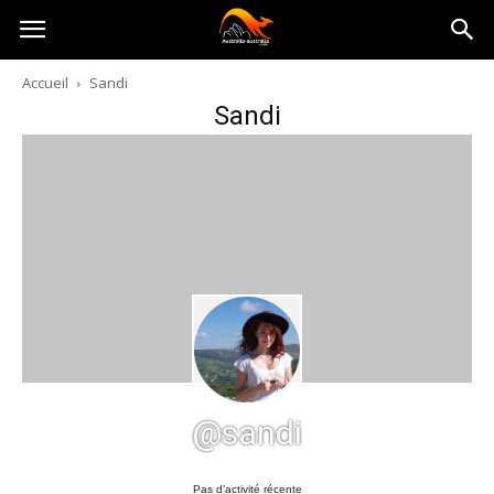
Australia-
Accueil
Sandi
Sandi
australie.com
@sandi
Pas d’activité récente