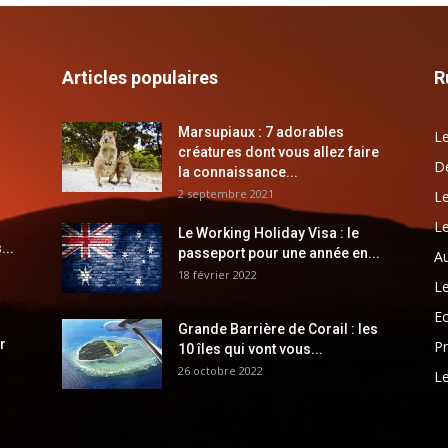
Articles populaires
R
Marsupiaux : 7 adorables
Le
créatures dont vous allez faire
Dé
la connaissance...
2 septembre 2021
Le
Le
Le Working Holiday Visa : le
...
passeport pour une année en...
Au
18 février 2022
Le
E
Grande Barrière de Corail : les
r
Pr
10 îles qui vont vous...
26 octobre 2022
Le