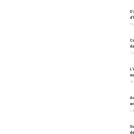
D’
d’
15
Ca
da
7 
L’
au
10
Ad
ac
3 
Su
de