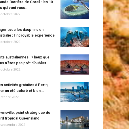
ande Barrière de Corail : les 10
es qui vont vous...
 octobre 2022
ger avec les dauphins en
stralie : l’incroyable expérience
 octobre 2022
its australiennes : 7 lieux que
us n’êtes pas prêt d’oublier...
 octobre 2022
s activités gratuites à Perth,
ur un été coloré et bien...
octobre 2022
wnsville, point stratégique du
rd tropical Queensland
 septembre 2022