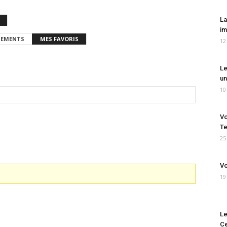
La
im
EMENTS
MES FAVORIS
12
Le
un
10
Vo
Te
25
Vo
19
Le
Ce