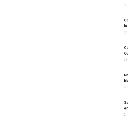
30
CO
la
30
Ca
Qu
23
No
bl
9 
Sa
em
2 