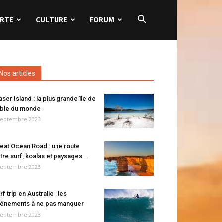
RTE
CULTURE
FORUM
Nos articles
aser Island : la plus grande île de
ble du monde
septembre 2023
eat Ocean Road : une route
tre surf, koalas et paysages...
septembre 2023
rf trip en Australie : les
énements à ne pas manquer
septembre 2023