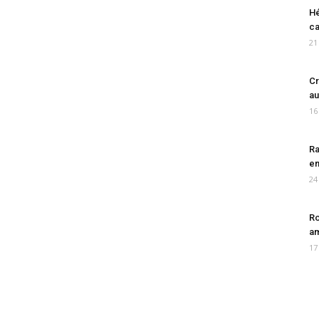
Hé
ca
21
Cr
au
16
Ra
en
24
Ro
am
17