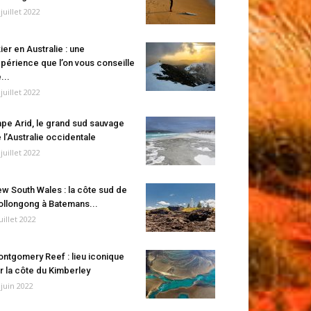
 juillet 2022
ier en Australie : une
périence que l’on vous conseille
...
 juillet 2022
pe Arid, le grand sud sauvage
 l’Australie occidentale
 juillet 2022
w South Wales : la côte sud de
llongong à Batemans...
juillet 2022
ntgomery Reef : lieu iconique
r la côte du Kimberley
 juin 2022