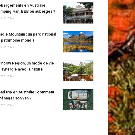
bergements en Australie :
mping, van, B&B ou auberges ?
 juin 2022
adle Mountain : un parc national
 patrimoine mondial
 juin 2022
inbow Region, un mode de vie
 synergie avec la nature
 mai 2022
ad trip en Australie : comment
énager son van ?
 mai 2022