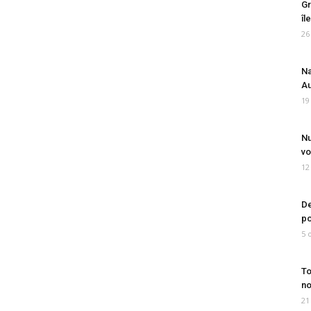
Gr
îl
26
Na
Au
19
Nu
vo
12
De
po
5 
To
no
21