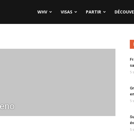
WHV
VISAS
PARTIR
DÉCOUVE
Fr
sa
5 
Gr
en
5 
eno
Su
év
5 