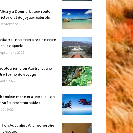
Albany à Denmark : une route
histoire et de joyaux naturels
 septembre 2022
nberra : nos itinéraires de visite
ns la capitale
septembre 2022
écotourisme en Australie, une
tre forme de voyage
 août 2022
rénaline made in Australie : les
tivités incontournables
août 2022
rf en Australie : A la recherche
 la vague...