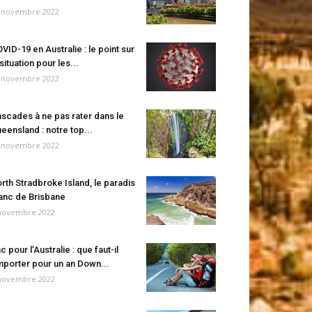
 novembre 2022
VID-19 en Australie : le point sur
 situation pour les...
 novembre 2022
scades à ne pas rater dans le
eensland : notre top...
 novembre 2022
rth Stradbroke Island, le paradis
anc de Brisbane
novembre 2022
c pour l’Australie : que faut-il
porter pour un an Down...
novembre 2022