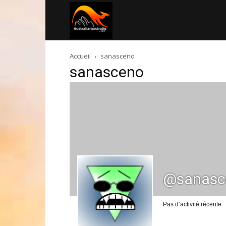
Australia-
Accueil
sanasceno
australie.com
sanasceno
@sanasc
Pas d’activité récente