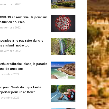
 novembre 2022
VID-19 en Australie : le point sur
 situation pour les...
 novembre 2022
scades à ne pas rater dans le
eensland : notre top...
 novembre 2022
rth Stradbroke Island, le paradis
anc de Brisbane
novembre 2022
c pour l’Australie : que faut-il
porter pour un an Down...
novembre 2022