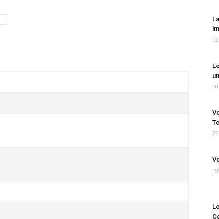
La
im
12
Le
un
10
Vo
Te
25
Vo
19
Le
Ce