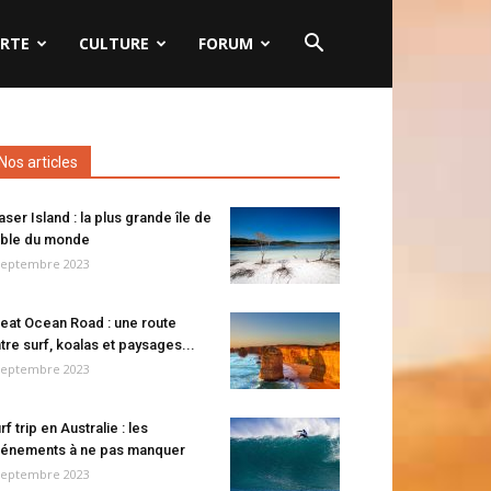
RTE
CULTURE
FORUM
Nos articles
aser Island : la plus grande île de
ble du monde
septembre 2023
eat Ocean Road : une route
tre surf, koalas et paysages...
septembre 2023
rf trip en Australie : les
énements à ne pas manquer
septembre 2023