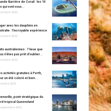
ande Barrière de Corail : les 10
es qui vont vous...
 octobre 2022
ger avec les dauphins en
stralie : l’incroyable expérience
 octobre 2022
its australiennes : 7 lieux que
us n’êtes pas prêt d’oublier...
 octobre 2022
s activités gratuites à Perth,
ur un été coloré et bien...
octobre 2022
wnsville, point stratégique du
rd tropical Queensland
 septembre 2022