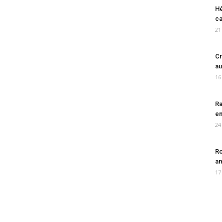
Hé
ca
21
Cr
au
16
Ra
en
24
Ro
am
17