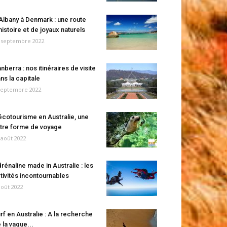
Albany à Denmark : une route
histoire et de joyaux naturels
 septembre 2022
nberra : nos itinéraires de visite
ns la capitale
septembre 2022
écotourisme en Australie, une
tre forme de voyage
 août 2022
rénaline made in Australie : les
tivités incontournables
août 2022
rf en Australie : A la recherche
 la vague...