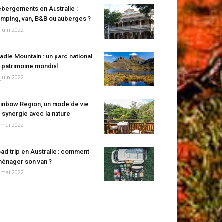
bergements en Australie :
mping, van, B&B ou auberges ?
 juin 2022
adle Mountain : un parc national
 patrimoine mondial
 juin 2022
inbow Region, un mode de vie
 synergie avec la nature
 mai 2022
ad trip en Australie : comment
énager son van ?
 mai 2022