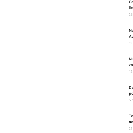
Gr
îl
26
Na
Au
19
Nu
vo
12
De
po
5 
To
no
21