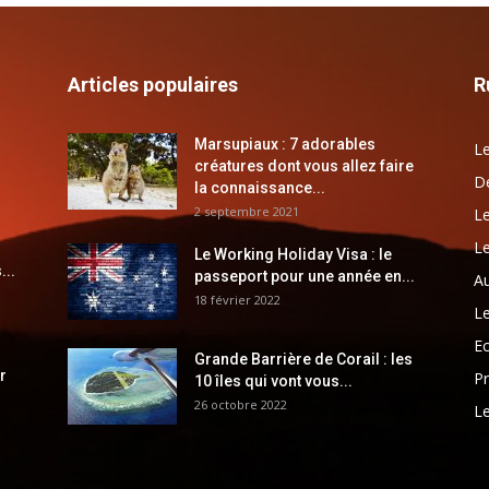
Articles populaires
R
Marsupiaux : 7 adorables
Le
créatures dont vous allez faire
Dé
la connaissance...
2 septembre 2021
Le
Le
Le Working Holiday Visa : le
...
passeport pour une année en...
Au
18 février 2022
Le
E
Grande Barrière de Corail : les
r
Pr
10 îles qui vont vous...
26 octobre 2022
Le