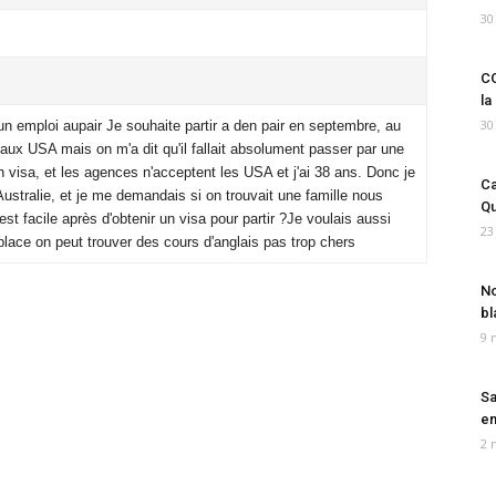
30
CO
la
30
un emploi aupair Je souhaite partir a den pair en septembre, au
r aux USA mais on m'a dit qu'il fallait absolument passer par une
 visa, et les agences n'acceptent les USA et j'ai 38 ans. Donc je
Ca
ustralie, et je me demandais si on trouvait une famille nous
Qu
est facile après d'obtenir un visa pour partir ?Je voulais aussi
23
 place on peut trouver des cours d'anglais pas trop chers
No
bl
9 
Sa
em
2 