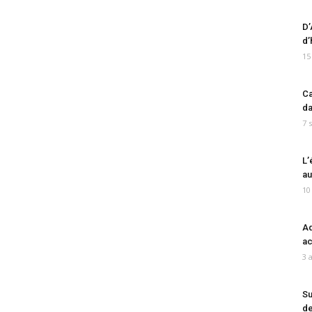
D’
d’
15
Ca
da
7 
L’
au
10
Ad
ac
3 
Su
de