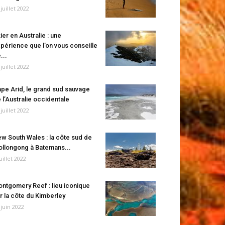
 juillet 2022
ier en Australie : une
périence que l’on vous conseille
...
 juillet 2022
pe Arid, le grand sud sauvage
 l’Australie occidentale
 juillet 2022
w South Wales : la côte sud de
llongong à Batemans...
juillet 2022
ntgomery Reef : lieu iconique
r la côte du Kimberley
 juin 2022