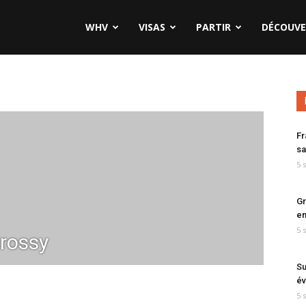
WHV
VISAS
PARTIR
DÉCOUVE
Fr
sa
5 
Gr
en
5 
rossy
Su
év
5 