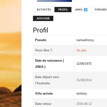
ACTIVITÉS
PROFIL
AMIS
FORUMS
0
AFFICHER
Profil
Pseudo
samuelrossy
Vous êtes ?
Au pair
Date de naissance (
11/06/1975
J/M/A )
Date départ vers
31/08/2014
l'Australie
Ville arrivée
territory
Date retour
2016-08-12