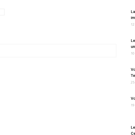
La
im
12
Le
un
10
Vo
Te
25
Vo
19
Le
Ce