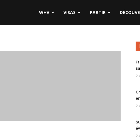
WHV
VISAS
PARTIR
DÉCOUVE
Fr
sa
5 
Gr
en
5 
Su
év
5 