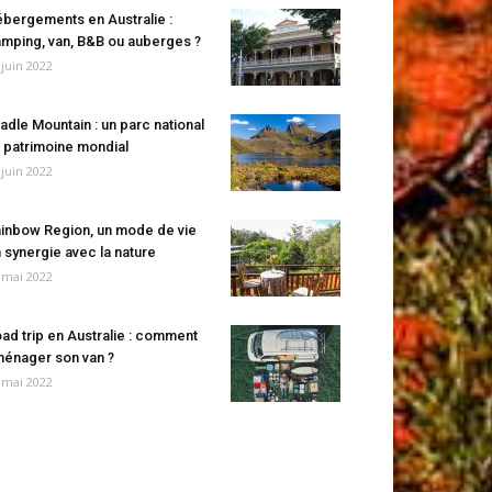
bergements en Australie :
mping, van, B&B ou auberges ?
 juin 2022
adle Mountain : un parc national
 patrimoine mondial
 juin 2022
inbow Region, un mode de vie
 synergie avec la nature
 mai 2022
ad trip en Australie : comment
énager son van ?
 mai 2022