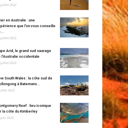
 juillet 2022
ier en Australie : une
périence que l’on vous conseille
...
 juillet 2022
pe Arid, le grand sud sauvage
 l’Australie occidentale
 juillet 2022
w South Wales : la côte sud de
llongong à Batemans...
juillet 2022
ntgomery Reef : lieu iconique
r la côte du Kimberley
 juin 2022