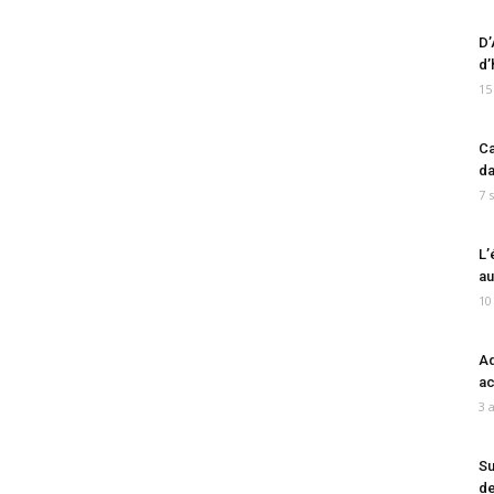
D’
d’
15
Ca
da
7 
L’
au
10
Ad
ac
3 
Su
de