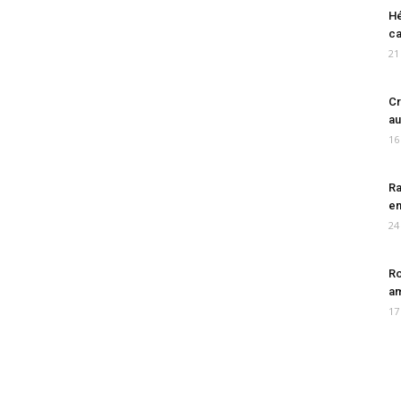
Hé
ca
21
Cr
au
16
Ra
en
24
Ro
am
17