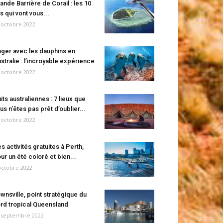
ande Barrière de Corail : les 10
es qui vont vous...
 octobre 2022
ger avec les dauphins en
stralie : l’incroyable expérience
 octobre 2022
its australiennes : 7 lieux que
us n’êtes pas prêt d’oublier...
 octobre 2022
s activités gratuites à Perth,
ur un été coloré et bien...
octobre 2022
wnsville, point stratégique du
rd tropical Queensland
 septembre 2022