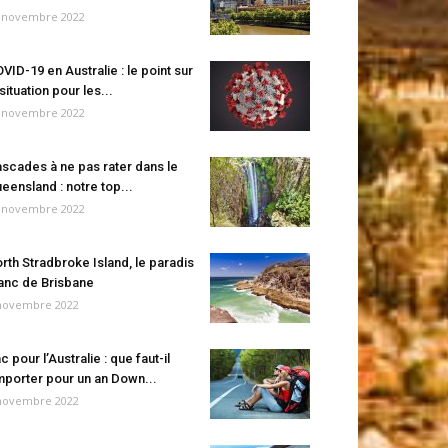
 novembre 2022
VID-19 en Australie : le point sur
 situation pour les...
 novembre 2022
scades à ne pas rater dans le
eensland : notre top...
 novembre 2022
rth Stradbroke Island, le paradis
anc de Brisbane
novembre 2022
c pour l’Australie : que faut-il
porter pour un an Down...
novembre 2022