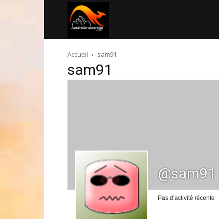
Australia-
Accueil
sam91
australie.com
sam91
@sam91
Pas d’activité récente