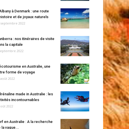
Albany à Denmark : une route
histoire et de joyaux naturels
 septembre 2022
nberra : nos itinéraires de visite
ns la capitale
septembre 2022
écotourisme en Australie, une
tre forme de voyage
 août 2022
rénaline made in Australie : les
tivités incontournables
août 2022
rf en Australie : A la recherche
 la vague...