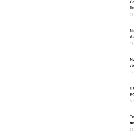
Gr
îl
26
Na
Au
19
Nu
vo
12
De
po
5 
To
no
21