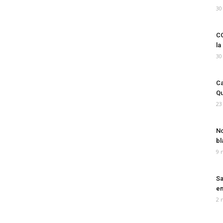
30
CO
la
30
Ca
Qu
23
No
bl
9 
Sa
em
2 