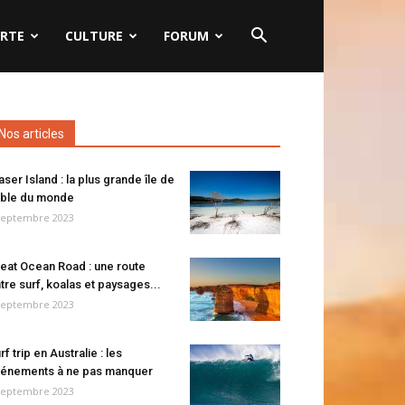
RTE
CULTURE
FORUM
Nos articles
aser Island : la plus grande île de
ble du monde
septembre 2023
eat Ocean Road : une route
tre surf, koalas et paysages...
septembre 2023
rf trip en Australie : les
énements à ne pas manquer
septembre 2023