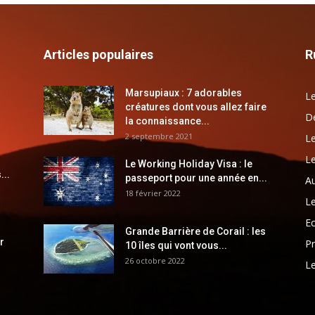
Articles populaires
R
Marsupiaux : 7 adorables
Le
créatures dont vous allez faire
Dé
la connaissance...
2 septembre 2021
Le
Le
Le Working Holiday Visa : le
...
passeport pour une année en...
Au
18 février 2022
Le
E
Grande Barrière de Corail : les
r
Pr
10 îles qui vont vous...
26 octobre 2022
Le