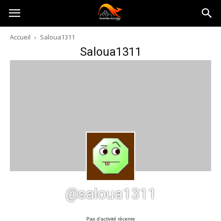
Australia-
Accueil
Saloua1311
Saloua1311
australie.com
@saloua1311
Pas d’activité récente