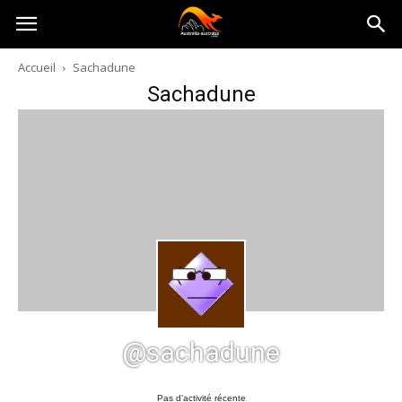
Australia-
Accueil
Sachadune
Sachadune
australie.com
@sachadune
Pas d’activité récente