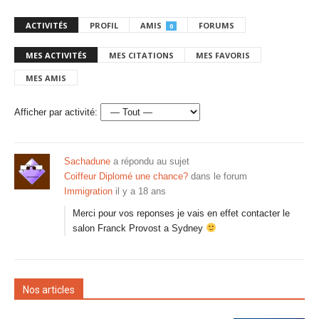
ACTIVITÉS
PROFIL
AMIS
FORUMS
0
MES ACTIVITÉS
MES CITATIONS
MES FAVORIS
MES AMIS
Afficher par activité:
Sachadune
a répondu au sujet
Coiffeur Diplomé une chance?
dans le forum
Immigration
il y a 18 ans
Merci pour vos reponses je vais en effet contacter le
salon Franck Provost a Sydney
Nos articles