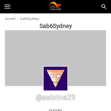
Australia-
Accueil
Sab6Sydney
Sab6Sydney
australie.com
@sabrina29
il y a 9 ans