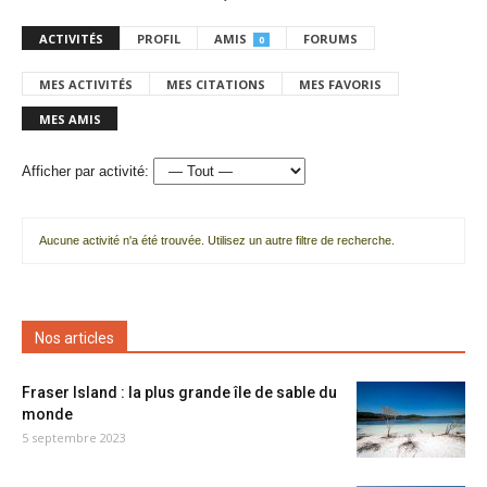
ACTIVITÉS
PROFIL
AMIS
FORUMS
0
MES ACTIVITÉS
MES CITATIONS
MES FAVORIS
MES AMIS
Afficher par activité:
Aucune activité n'a été trouvée. Utilisez un autre filtre de recherche.
Nos articles
Fraser Island : la plus grande île de sable du
monde
5 septembre 2023