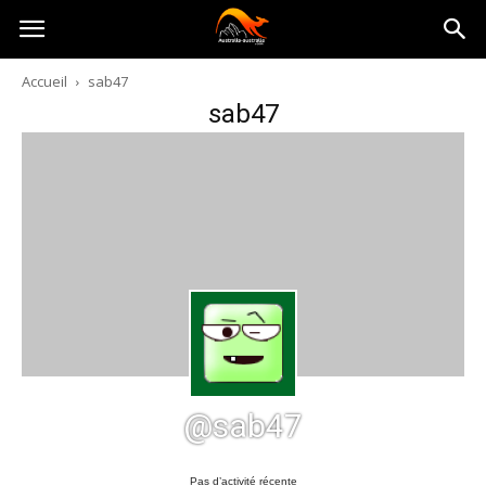
Australia-
Accueil
sab47
sab47
australie.com
@sab47
Pas d’activité récente