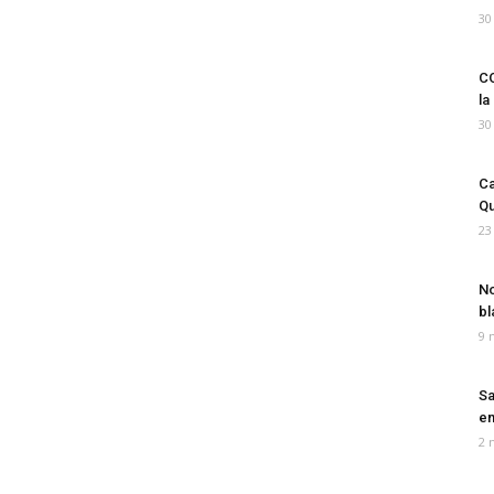
30
CO
la
30
Ca
Qu
23
No
bl
9 
Sa
em
2 