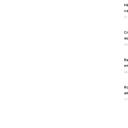
Hé
ca
21
Cr
au
16
Ra
en
24
Ro
am
17