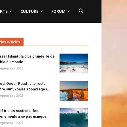
RTE
CULTURE
FORUM
Nos articles
aser Island : la plus grande île de
ble du monde
septembre 2023
eat Ocean Road : une route
tre surf, koalas et paysages...
septembre 2023
rf trip en Australie : les
énements à ne pas manquer
septembre 2023