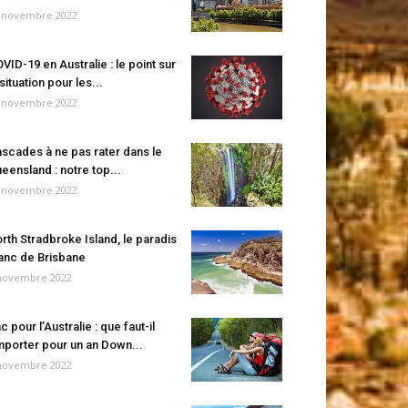
 novembre 2022
VID-19 en Australie : le point sur
 situation pour les...
 novembre 2022
scades à ne pas rater dans le
eensland : notre top...
 novembre 2022
rth Stradbroke Island, le paradis
anc de Brisbane
novembre 2022
c pour l’Australie : que faut-il
porter pour un an Down...
novembre 2022