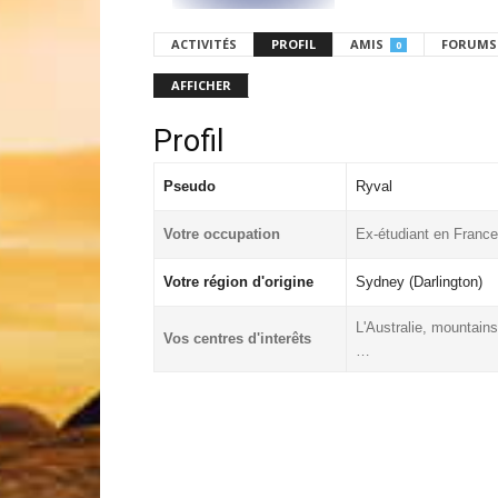
ACTIVITÉS
PROFIL
AMIS
FORUMS
0
AFFICHER
Profil
Pseudo
Ryval
Votre occupation
Ex-étudiant en France
Votre région d'origine
Sydney (Darlington)
L'Australie, mountains
Vos centres d'interêts
…