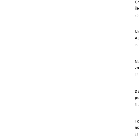
Gr
îl
26
Na
Au
19
Nu
vo
12
De
po
5 
To
no
21