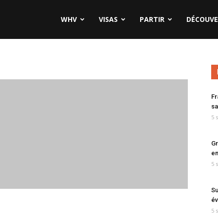
WHV
VISAS
PARTIR
DÉCOUVE
Fr
sa
5 
Gr
en
5 
Su
év
5 