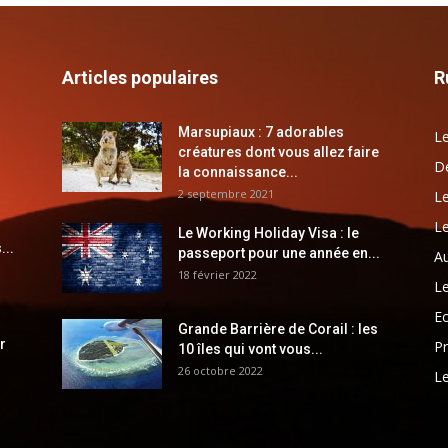
Articles populaires
R
Marsupiaux : 7 adorables
Le
créatures dont vous allez faire
Dé
la connaissance...
2 septembre 2021
Le
Le
Le Working Holiday Visa : le
...
passeport pour une année en...
Au
18 février 2022
Le
E
Grande Barrière de Corail : les
r
Pr
10 îles qui vont vous...
26 octobre 2022
Le