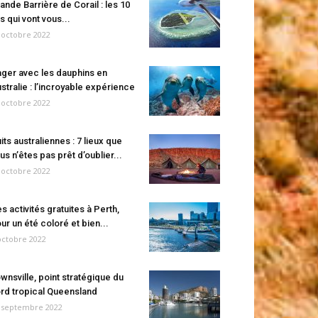
ande Barrière de Corail : les 10
es qui vont vous...
 octobre 2022
ger avec les dauphins en
stralie : l’incroyable expérience
 octobre 2022
its australiennes : 7 lieux que
us n’êtes pas prêt d’oublier...
 octobre 2022
s activités gratuites à Perth,
ur un été coloré et bien...
octobre 2022
wnsville, point stratégique du
rd tropical Queensland
 septembre 2022