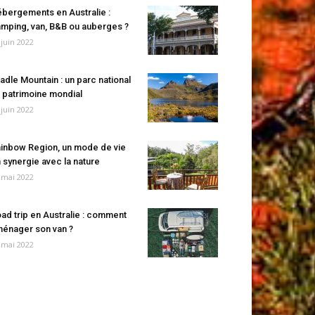
bergements en Australie :
mping, van, B&B ou auberges ?
 juin 2022
adle Mountain : un parc national
 patrimoine mondial
 juin 2022
inbow Region, un mode de vie
 synergie avec la nature
 mai 2022
ad trip en Australie : comment
énager son van ?
 mai 2022