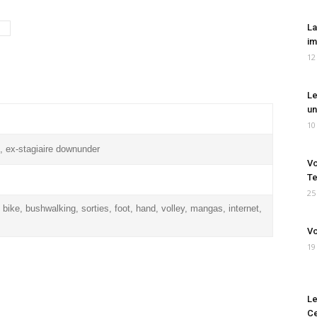
La
im
12
Le
un
10
, ex-stagiaire downunder
Vo
Te
25
 bike, bushwalking, sorties, foot, hand, volley, mangas, internet,
Vo
19
Le
Ce