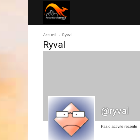
Australia-
Accueil
Ryval
australie.com
Ryval
@ryval
Pas d’activité récente