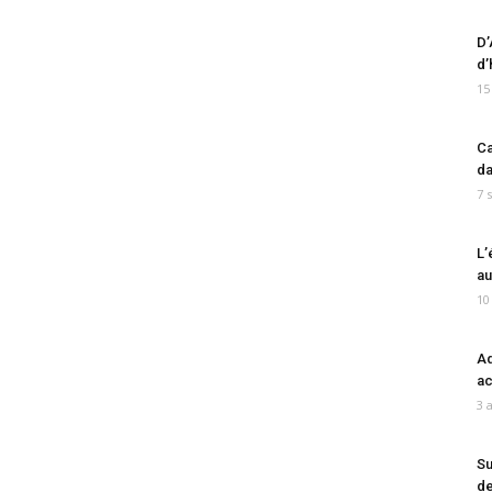
D’
d’
15
Ca
da
7 
L’
au
10
Ad
ac
3 
Su
de