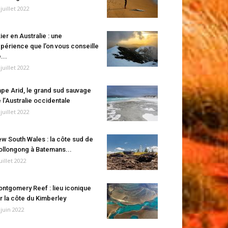
 juillet 2022
ier en Australie : une
périence que l’on vous conseille
...
 juillet 2022
pe Arid, le grand sud sauvage
 l’Australie occidentale
 juillet 2022
w South Wales : la côte sud de
llongong à Batemans...
juillet 2022
ntgomery Reef : lieu iconique
r la côte du Kimberley
 juin 2022