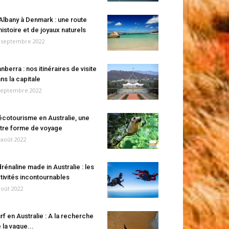
Albany à Denmark : une route
histoire et de joyaux naturels
 septembre 2022
nberra : nos itinéraires de visite
ns la capitale
septembre 2022
écotourisme en Australie, une
tre forme de voyage
 août 2022
rénaline made in Australie : les
tivités incontournables
août 2022
rf en Australie : A la recherche
 la vague...