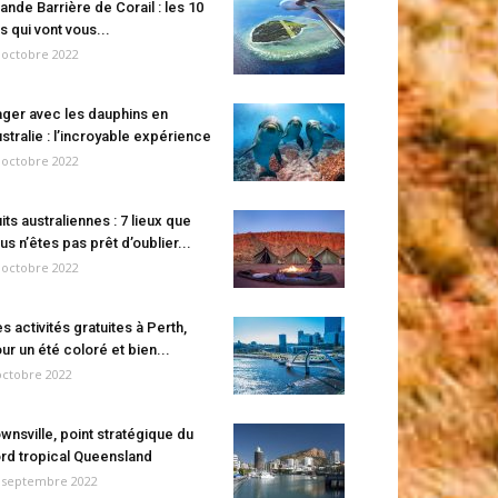
ande Barrière de Corail : les 10
es qui vont vous...
 octobre 2022
ger avec les dauphins en
stralie : l’incroyable expérience
 octobre 2022
its australiennes : 7 lieux que
us n’êtes pas prêt d’oublier...
 octobre 2022
s activités gratuites à Perth,
ur un été coloré et bien...
octobre 2022
wnsville, point stratégique du
rd tropical Queensland
 septembre 2022