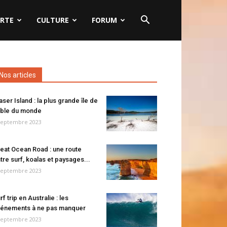
RTE
CULTURE
FORUM
Nos articles
aser Island : la plus grande île de
ble du monde
septembre 2023
eat Ocean Road : une route
tre surf, koalas et paysages...
septembre 2023
rf trip en Australie : les
énements à ne pas manquer
septembre 2023