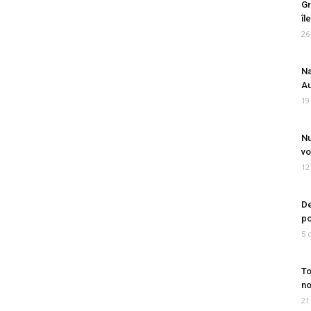
Gr
îl
26
Na
Au
19
Nu
vo
12
De
po
5 
To
no
21