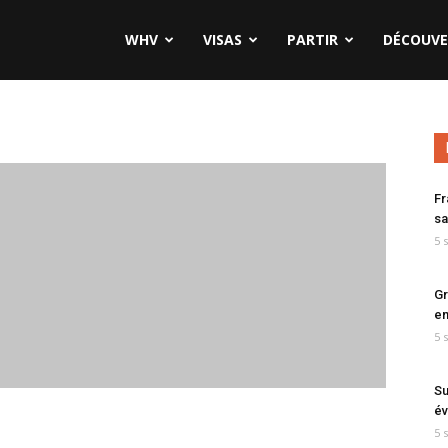
WHV
VISAS
PARTIR
DÉCOUVE
Fr
sa
5 
Gr
en
5 
Su
év
5 