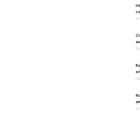
Hé
ca
21
Cr
au
16
Ra
en
24
Ro
am
17