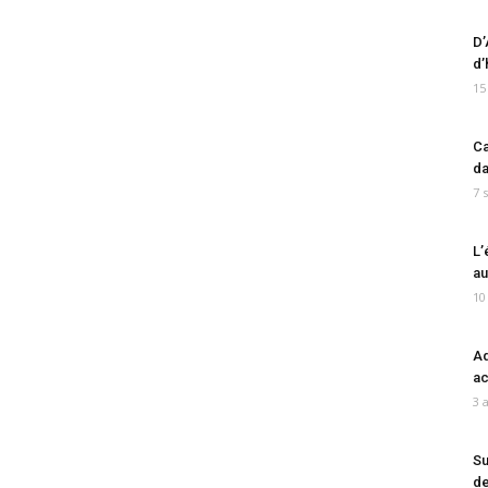
D’
d’
15
Ca
da
7 
L’
au
10
Ad
ac
3 
Su
de