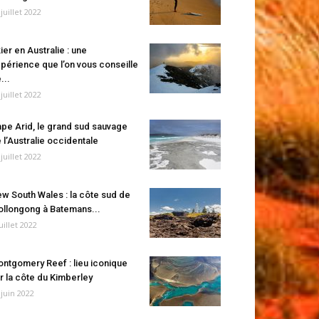
 juillet 2022
ier en Australie : une
périence que l’on vous conseille
...
 juillet 2022
pe Arid, le grand sud sauvage
 l’Australie occidentale
 juillet 2022
w South Wales : la côte sud de
llongong à Batemans...
juillet 2022
ntgomery Reef : lieu iconique
r la côte du Kimberley
 juin 2022