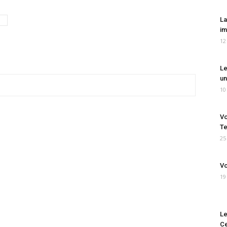
La
im
12
Le
un
10
Vo
Te
25
Vo
19
Le
Ce