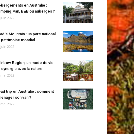
bergements en Australie :
mping, van, B&B ou auberges ?
 juin 2022
adle Mountain : un parc national
 patrimoine mondial
 juin 2022
inbow Region, un mode de vie
 synergie avec la nature
 mai 2022
ad trip en Australie : comment
énager son van ?
 mai 2022