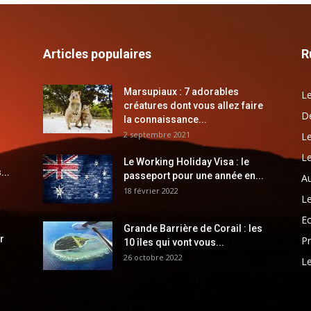
Articles populaires
R
Marsupiaux : 7 adorables
Le
créatures dont vous allez faire
Dé
la connaissance...
2 septembre 2021
Le
Le
Le Working Holiday Visa : le
...
passeport pour une année en...
Au
18 février 2022
Le
E
Grande Barrière de Corail : les
r
Pr
10 îles qui vont vous...
26 octobre 2022
Le