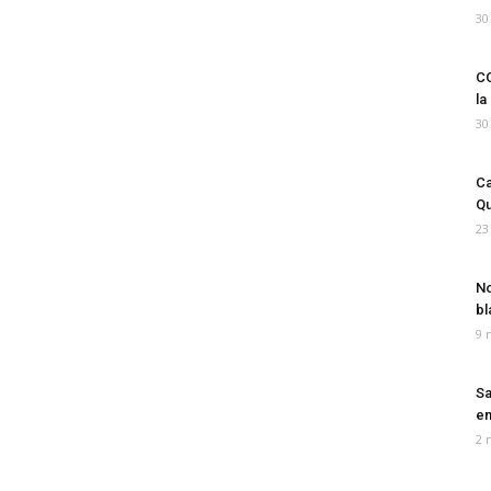
30
CO
la
30
Ca
Qu
23
No
bl
9 
Sa
em
2 