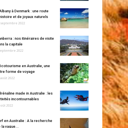
Albany à Denmark : une route
histoire et de joyaux naturels
 septembre 2022
nberra : nos itinéraires de visite
ns la capitale
septembre 2022
écotourisme en Australie, une
tre forme de voyage
 août 2022
rénaline made in Australie : les
tivités incontournables
août 2022
rf en Australie : A la recherche
 la vague...