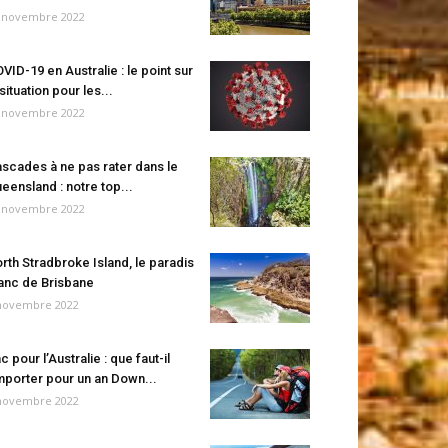
 novembre 2022
VID-19 en Australie : le point sur
 situation pour les...
 novembre 2022
scades à ne pas rater dans le
eensland : notre top...
 novembre 2022
rth Stradbroke Island, le paradis
anc de Brisbane
novembre 2022
c pour l’Australie : que faut-il
porter pour un an Down...
novembre 2022