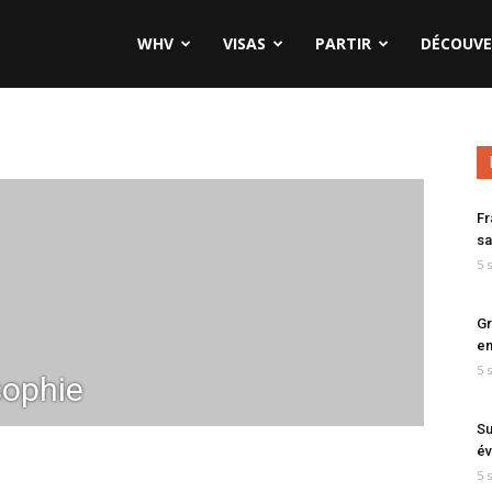
WHV
VISAS
PARTIR
DÉCOUVE
Fr
sa
5 
Gr
en
5 
ophie
Su
év
5 