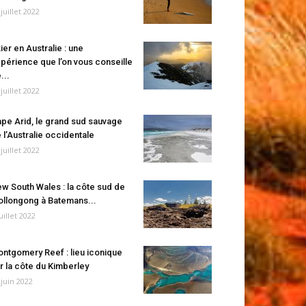
 juillet 2022
ier en Australie : une
périence que l’on vous conseille
...
 juillet 2022
pe Arid, le grand sud sauvage
 l’Australie occidentale
 juillet 2022
w South Wales : la côte sud de
llongong à Batemans...
juillet 2022
ntgomery Reef : lieu iconique
r la côte du Kimberley
 juin 2022