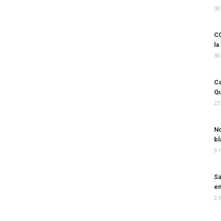
30
CO
la
30
Ca
Qu
23
No
bl
9 
Sa
em
2 