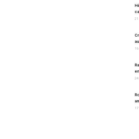
Hé
ca
21
Cr
au
16
Ra
en
24
Ro
am
17