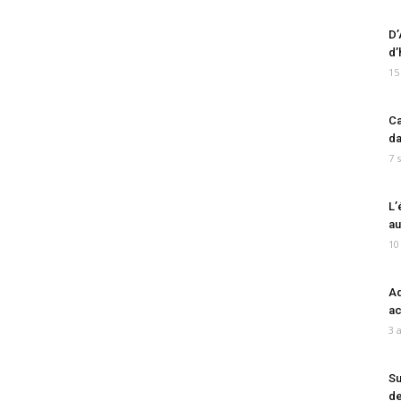
D’
d’
15
Ca
da
7 
L’
au
10
Ad
ac
3 
Su
de