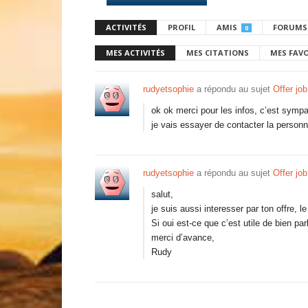
ACTIVITÉS
PROFIL
AMIS
FORUMS
0
MES ACTIVITÉS
MES CITATIONS
MES FAV
rudyetsophie
a répondu au sujet
Offer job
ok ok merci pour les infos, c’est sympa
je vais essayer de contacter la personne
rudyetsophie
a répondu au sujet
Offer job
salut,
je suis aussi interesser par ton offre, l
Si oui est-ce que c’est utile de bien pa
merci d’avance,
Rudy