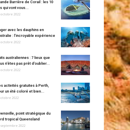
ande Barrière de Corail : les 10
es qui vont vous...
 octobre 2022
ger avec les dauphins en
stralie : l’incroyable expérience
 octobre 2022
its australiennes : 7 lieux que
us n’êtes pas prêt d’oublier...
 octobre 2022
s activités gratuites à Perth,
ur un été coloré et bien...
octobre 2022
wnsville, point stratégique du
rd tropical Queensland
 septembre 2022