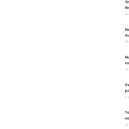
Gr
îl
26
Na
Au
19
Nu
vo
12
De
po
5 
To
no
21