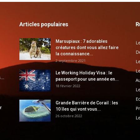
Articles populaires
R
Marsupiaux : 7 adorables
Le
créatures dont vous allez faire
Dé
la connaissance...
2 septembre 2021
Le
Le
Le Working Holiday Visa : le
...
passeport pour une année en...
Au
18 février 2022
Le
E
Grande Barrière de Corail : les
r
Pr
10 îles qui vont vous...
26 octobre 2022
Le