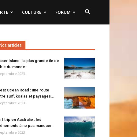
RTE
CULTURE
FORUM
Nos articles
aser Island : la plus grande île de
ble du monde
septembre 2023
eat Ocean Road : une route
tre surf, koalas et paysages...
septembre 2023
rf trip en Australie : les
énements à ne pas manquer
septembre 2023