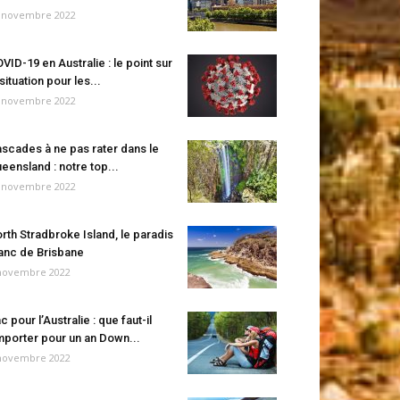
 novembre 2022
VID-19 en Australie : le point sur
 situation pour les...
 novembre 2022
scades à ne pas rater dans le
eensland : notre top...
 novembre 2022
rth Stradbroke Island, le paradis
anc de Brisbane
novembre 2022
c pour l’Australie : que faut-il
porter pour un an Down...
novembre 2022