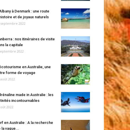
Albany à Denmark : une route
histoire et de joyaux naturels
 septembre 2022
nberra : nos itinéraires de visite
ns la capitale
septembre 2022
écotourisme en Australie, une
tre forme de voyage
 août 2022
rénaline made in Australie : les
tivités incontournables
août 2022
rf en Australie : A la recherche
 la vague...