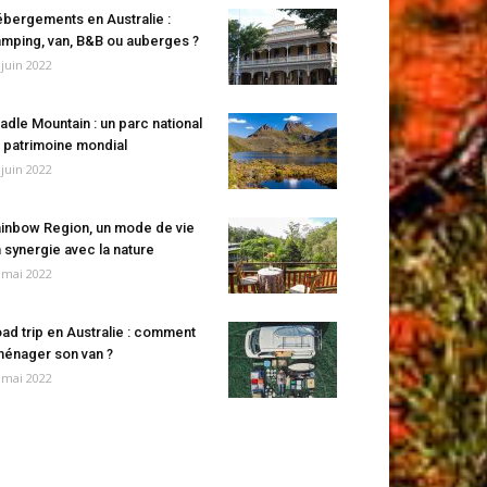
bergements en Australie :
mping, van, B&B ou auberges ?
 juin 2022
adle Mountain : un parc national
 patrimoine mondial
 juin 2022
inbow Region, un mode de vie
 synergie avec la nature
 mai 2022
ad trip en Australie : comment
énager son van ?
 mai 2022