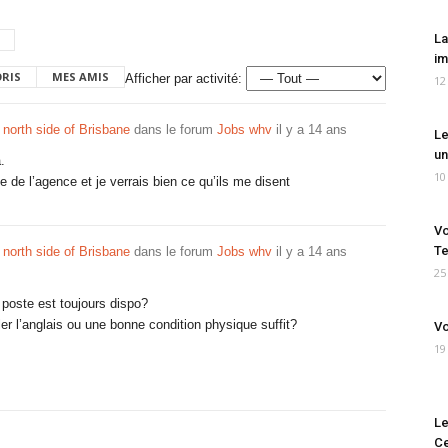
La
im
ORIS
MES AMIS
Afficher par activité:
12
 north side of Brisbane
dans le forum
Jobs whv
il y a 14 ans
Le
un
.
10
 de l’agence et je verrais bien ce qu’ils me disent
Vo
Te
 north side of Brisbane
dans le forum
Jobs whv
il y a 14 ans
25
e poste est toujours dispo?
rler l’anglais ou une bonne condition physique suffit?
Vo
19
Le
Ce