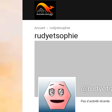
Australia-
Accueil
rudyetsophie
australie.com
rudyetsophie
@rudyets
Pas d’activité récente