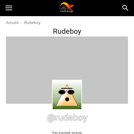
Australia-
Accueil
Rudeboy
Rudeboy
australie.com
@rudeboy
Pas d’activité récente