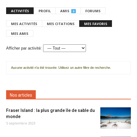
ACTIVITÉS
PROFIL
AMIS
FORUMS
0
MES ACTIVITÉS
MES CITATIONS
MES FAVORIS
MES AMIS
Afficher par activité:
Aucune activité n'a été trouvée. Utilisez un autre filtre de recherche.
Nos articles
Fraser Island : la plus grande île de sable du
monde
5 septembre 2023