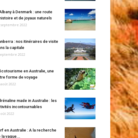
Albany à Denmark : une route
histoire et de joyaux naturels
 septembre 2022
nberra : nos itinéraires de visite
ns la capitale
septembre 2022
écotourisme en Australie, une
tre forme de voyage
 août 2022
rénaline made in Australie : les
tivités incontournables
août 2022
rf en Australie : A la recherche
 la vague...