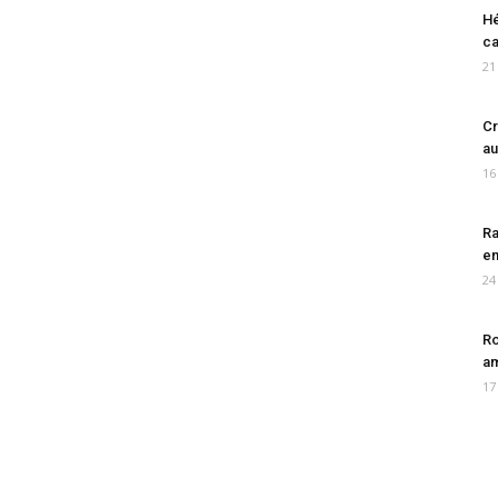
Hé
ca
21
Cr
au
16
Ra
en
24
Ro
am
17