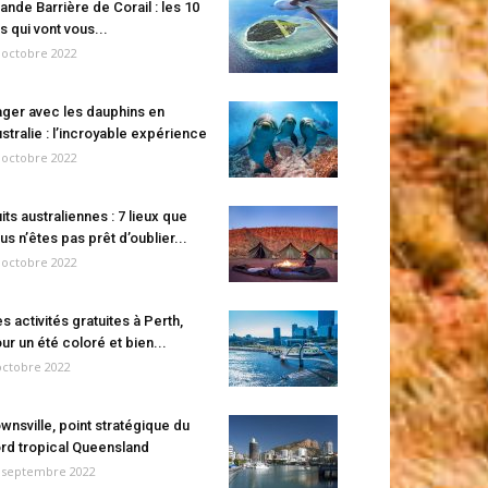
ande Barrière de Corail : les 10
es qui vont vous...
 octobre 2022
ger avec les dauphins en
stralie : l’incroyable expérience
 octobre 2022
its australiennes : 7 lieux que
us n’êtes pas prêt d’oublier...
 octobre 2022
s activités gratuites à Perth,
ur un été coloré et bien...
octobre 2022
wnsville, point stratégique du
rd tropical Queensland
 septembre 2022