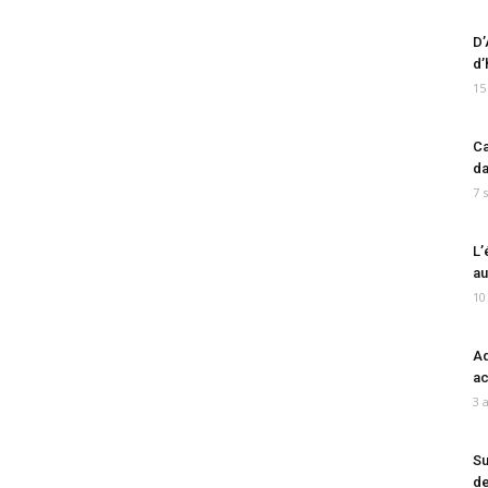
D’
d’
15
Ca
da
7 
L’
au
10
Ad
ac
3 
Su
de