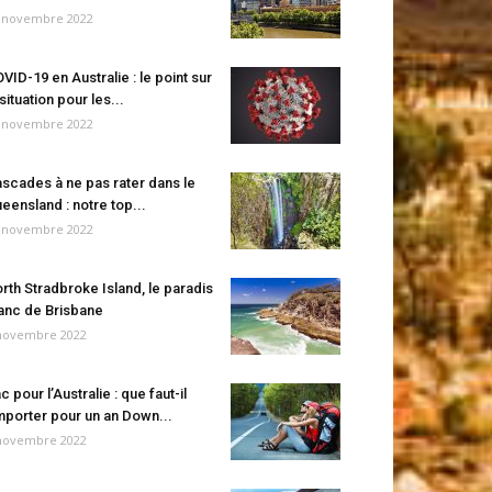
 novembre 2022
VID-19 en Australie : le point sur
 situation pour les...
 novembre 2022
scades à ne pas rater dans le
eensland : notre top...
 novembre 2022
rth Stradbroke Island, le paradis
anc de Brisbane
novembre 2022
c pour l’Australie : que faut-il
porter pour un an Down...
novembre 2022