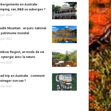
bergements en Australie :
mping, van, B&B ou auberges ?
 juin 2022
adle Mountain : un parc national
 patrimoine mondial
 juin 2022
inbow Region, un mode de vie
 synergie avec la nature
 mai 2022
ad trip en Australie : comment
énager son van ?
 mai 2022