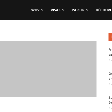
WHV
VISAS
PARTIR
DÉCOUVE
Fr
sa
5 
Gr
en
5 
Su
év
5 