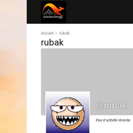
Australia-
Accueil
rubak
australie.com
rubak
@rubak
Pas d’activité récente