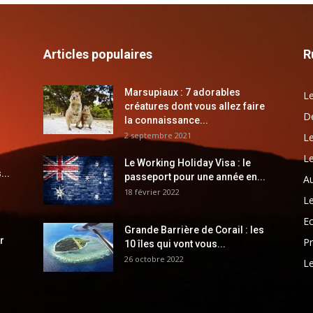
Articles populaires
R
Marsupiaux : 7 adorables
Le
créatures dont vous allez faire
Dé
la connaissance...
2 septembre 2021
Le
Le
Le Working Holiday Visa : le
...
passeport pour une année en...
Au
18 février 2022
Le
E
Grande Barrière de Corail : les
r
Pr
10 îles qui vont vous...
26 octobre 2022
Le