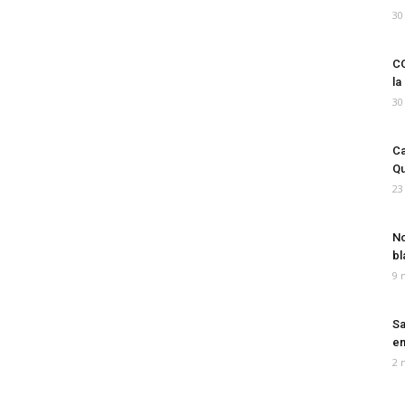
30
CO
la
30
Ca
Qu
23
No
bl
9 
Sa
em
2 