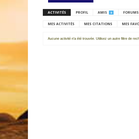
ACTIVITÉS
PROFIL
AMIS
FORUMS
0
MES ACTIVITÉS
MES CITATIONS
MES FAV
Aucune activité n'a été trouvée. Utilisez un autre filtre de re