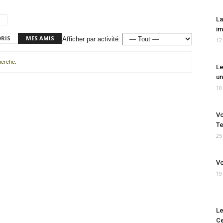
La
im
ORIS
MES AMIS
Afficher par activité:
12
cherche.
Le
un
10
Vo
Te
25
Vo
19
Le
Ce