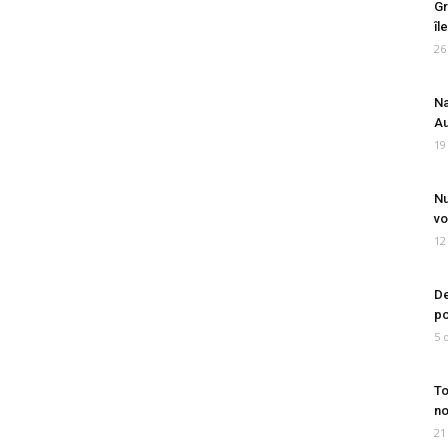
Gr
îl
26
Na
Au
19
Nu
vo
12
De
po
5 
To
no
21