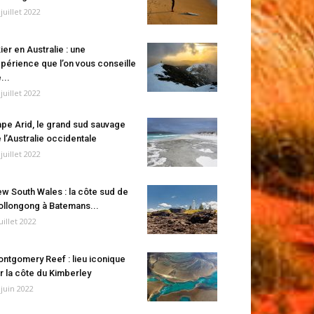
 juillet 2022
ier en Australie : une
périence que l’on vous conseille
...
 juillet 2022
pe Arid, le grand sud sauvage
 l’Australie occidentale
 juillet 2022
w South Wales : la côte sud de
llongong à Batemans...
juillet 2022
ntgomery Reef : lieu iconique
r la côte du Kimberley
 juin 2022