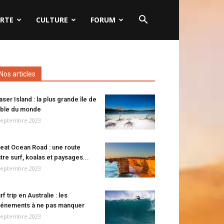
RTE
CULTURE
FORUM
Nos articles
aser Island : la plus grande île de
ble du monde
septembre 2023
eat Ocean Road : une route
tre surf, koalas et paysages...
septembre 2023
rf trip en Australie : les
énements à ne pas manquer
septembre 2023