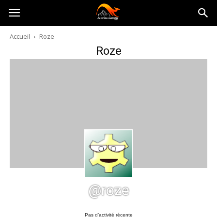
Australia-
Accueil
Roze
Roze
australie.com
@roze
Pas d’activité récente