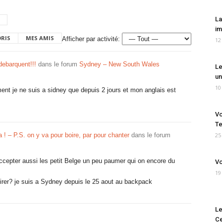
La
im
ORIS
MES AMIS
Afficher par activité:
12
debarquent!!!
dans le forum
Sydney – New South Wales
Le
un
10
ent je ne suis a sidney que depuis 2 jours et mon anglais est
Vo
Te
a ! – P.S. on y va pour boire, par pour chanter
dans le forum
25
accepter aussi les petit Belge un peu paumer qui on encore du
Vo
19
oirer? je suis a Sydney depuis le 25 aout au backpack
Le
Ce