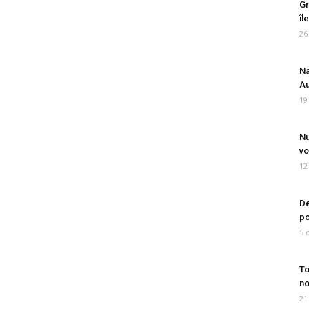
Gr
îl
26
Na
Au
19
Nu
vo
12
De
po
5 
To
no
21