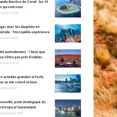
ande Barrière de Corail : les 10
es qui vont vous...
 octobre 2022
ger avec les dauphins en
stralie : l’incroyable expérience
 octobre 2022
its australiennes : 7 lieux que
us n’êtes pas prêt d’oublier...
 octobre 2022
s activités gratuites à Perth,
ur un été coloré et bien...
octobre 2022
wnsville, point stratégique du
rd tropical Queensland
 septembre 2022