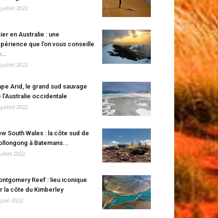
 juillet 2022
ier en Australie : une
périence que l’on vous conseille
...
 juillet 2022
pe Arid, le grand sud sauvage
 l’Australie occidentale
 juillet 2022
w South Wales : la côte sud de
llongong à Batemans...
juillet 2022
ntgomery Reef : lieu iconique
r la côte du Kimberley
 juin 2022