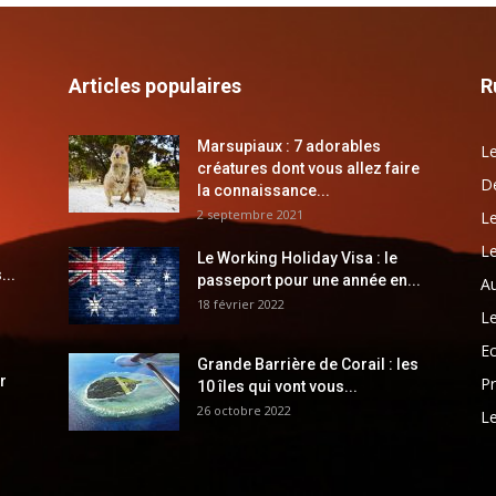
Articles populaires
R
Marsupiaux : 7 adorables
Le
créatures dont vous allez faire
Dé
la connaissance...
2 septembre 2021
Le
Le
Le Working Holiday Visa : le
...
passeport pour une année en...
Au
18 février 2022
Le
E
Grande Barrière de Corail : les
r
Pr
10 îles qui vont vous...
26 octobre 2022
Le