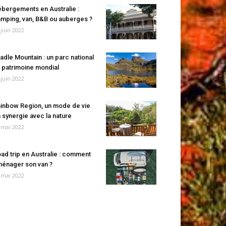
bergements en Australie :
mping, van, B&B ou auberges ?
 juin 2022
adle Mountain : un parc national
 patrimoine mondial
 juin 2022
inbow Region, un mode de vie
 synergie avec la nature
 mai 2022
ad trip en Australie : comment
énager son van ?
 mai 2022