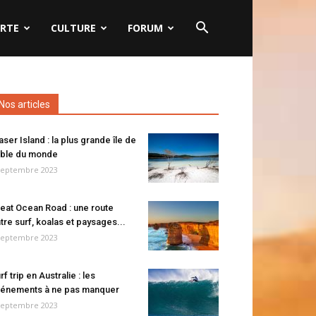
RTE
CULTURE
FORUM
Nos articles
aser Island : la plus grande île de
ble du monde
septembre 2023
eat Ocean Road : une route
tre surf, koalas et paysages...
septembre 2023
rf trip en Australie : les
énements à ne pas manquer
septembre 2023