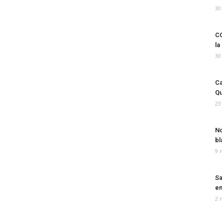
30
CO
la
30
Ca
Qu
23
No
bl
9 
Sa
em
2 