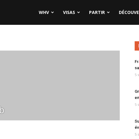
WHV
VISAS
PARTIR
DÉCOUVE
Fr
sa
5 
Gr
en
5 
b
Su
év
5 