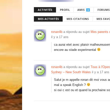
ACTIVITÉS
PROFIL
AMIS
FORUMS
0
MES ACTIVITÉS
MES CITATIONS
MES FAV
ronan4b
a répondu au sujet
Mes parents 
il y a 17 ans
ca aurai etet avec plaisir malheureusem
encore au stade experimental
ronan4b
a répondu au sujet
Tous à l'Oper
Sydney – New South Wales
il y a 17 ans
Salut je m appelle ronan dit moi vous 
mal a speak English ?
si oui c est ou et quand la prochaine s