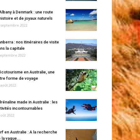
Albany à Denmark : une route
histoire et de joyaux naturels
 septembre 2022
nberra : nos itinéraires de visite
ns la capitale
septembre 2022
écotourisme en Australie, une
tre forme de voyage
 août 2022
rénaline made in Australie : les
tivités incontournables
août 2022
rf en Australie : A la recherche
 la vague...