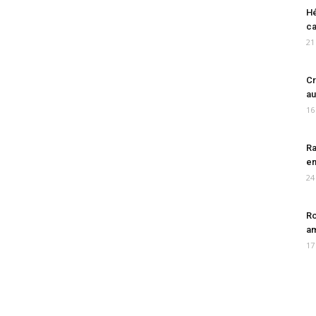
Hé
ca
21
Cr
au
16
Ra
en
24
Ro
am
17