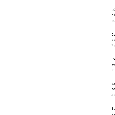
D’
d’
15
Ca
da
7 
L’
au
10
Ad
ac
3 
Su
de