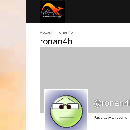
Australia-
Accueil
ronan4b
australie.com
ronan4b
@ronan4
Pas d’activité récente