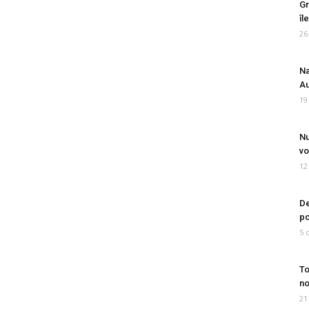
Gr
îl
26
Na
Au
19
Nu
vo
12
De
po
5 
To
no
21