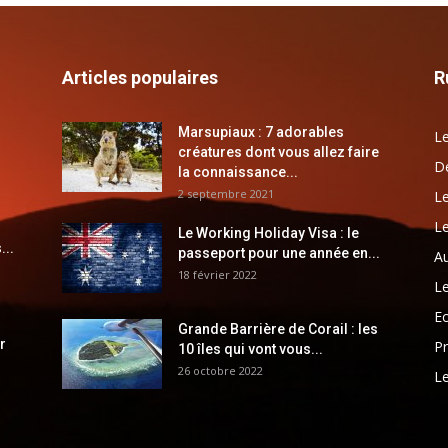
Articles populaires
R
Marsupiaux : 7 adorables
Le
créatures dont vous allez faire
Dé
la connaissance...
2 septembre 2021
Le
Le
Le Working Holiday Visa : le
...
passeport pour une année en...
Au
18 février 2022
Le
E
Grande Barrière de Corail : les
r
Pr
10 îles qui vont vous...
26 octobre 2022
Le