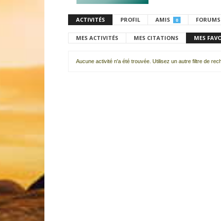
ACTIVITÉS
PROFIL
AMIS
FORUMS
0
MES ACTIVITÉS
MES CITATIONS
MES FAV
Aucune activité n'a été trouvée. Utilisez un autre filtre de re