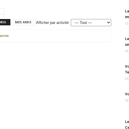
La
im
ORIS
MES AMIS
Afficher par activité:
12
cherche.
Le
un
10
Vo
Te
25
Vo
19
Le
Ce