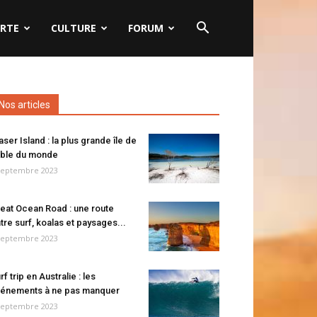
RTE
CULTURE
FORUM
Nos articles
aser Island : la plus grande île de
ble du monde
septembre 2023
eat Ocean Road : une route
tre surf, koalas et paysages...
septembre 2023
rf trip en Australie : les
énements à ne pas manquer
septembre 2023