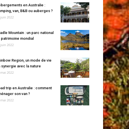
bergements en Australie :
mping, van, B&B ou auberges ?
 juin 2022
adle Mountain : un parc national
 patrimoine mondial
 juin 2022
inbow Region, un mode de vie
 synergie avec la nature
 mai 2022
ad trip en Australie : comment
énager son van ?
 mai 2022