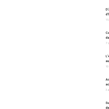
D’
d’
15
Ca
da
7 
L’
au
10
Ad
ac
3 
Su
de