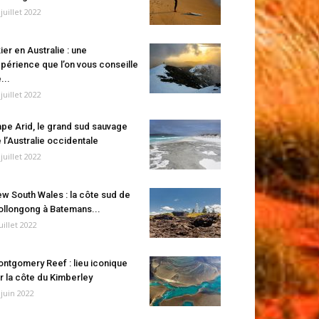
 juillet 2022
ier en Australie : une
périence que l’on vous conseille
...
 juillet 2022
pe Arid, le grand sud sauvage
 l’Australie occidentale
 juillet 2022
w South Wales : la côte sud de
llongong à Batemans...
juillet 2022
ntgomery Reef : lieu iconique
r la côte du Kimberley
 juin 2022