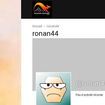
Australia-
Accueil
ronan44
australie.com
ronan44
@ronan4
Pas d’activité récente