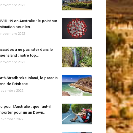
 novembre 2022
VID-19 en Australie : le point sur
 situation pour les...
 novembre 2022
scades à ne pas rater dans le
eensland : notre top...
 novembre 2022
rth Stradbroke Island, le paradis
anc de Brisbane
novembre 2022
c pour l’Australie : que faut-il
porter pour un an Down...
novembre 2022