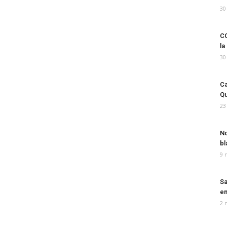
30
CO
la
30
Ca
Qu
23
No
bl
9 
Sa
em
2 