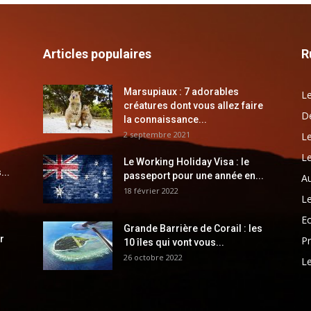
Articles populaires
R
Marsupiaux : 7 adorables
Le
créatures dont vous allez faire
Dé
la connaissance...
2 septembre 2021
Le
Le
Le Working Holiday Visa : le
...
passeport pour une année en...
Au
18 février 2022
Le
E
Grande Barrière de Corail : les
r
Pr
10 îles qui vont vous...
26 octobre 2022
Le