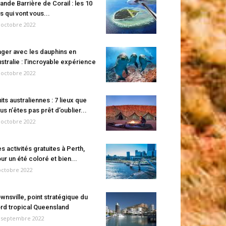
ande Barrière de Corail : les 10
es qui vont vous...
 octobre 2022
ger avec les dauphins en
stralie : l’incroyable expérience
 octobre 2022
its australiennes : 7 lieux que
us n’êtes pas prêt d’oublier...
 octobre 2022
s activités gratuites à Perth,
ur un été coloré et bien...
octobre 2022
wnsville, point stratégique du
rd tropical Queensland
 septembre 2022