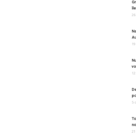
Gr
îl
26
Na
Au
19
Nu
vo
12
De
po
5 
To
no
21