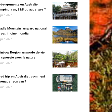
bergements en Australie :
mping, van, B&B ou auberges ?
 juin 2022
adle Mountain : un parc national
 patrimoine mondial
 juin 2022
inbow Region, un mode de vie
 synergie avec la nature
 mai 2022
ad trip en Australie : comment
énager son van ?
 mai 2022