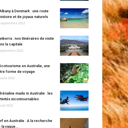
Albany à Denmark : une route
histoire et de joyaux naturels
 septembre 2022
nberra : nos itinéraires de visite
ns la capitale
septembre 2022
écotourisme en Australie, une
tre forme de voyage
 août 2022
rénaline made in Australie : les
tivités incontournables
août 2022
rf en Australie : A la recherche
 la vague...