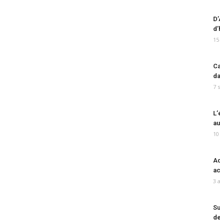
D’
d’
15
Ca
da
7 
L’
au
10
Ad
ac
3 
Su
de