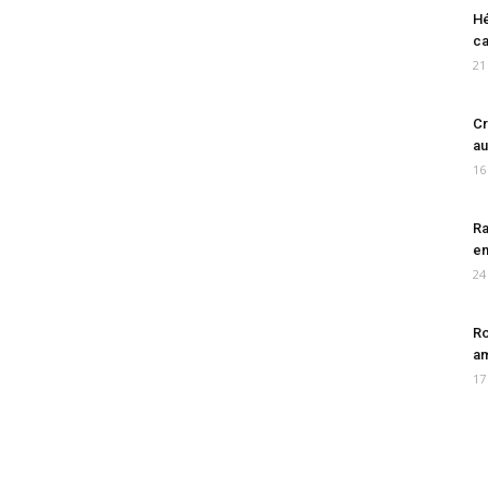
Hé
ca
21
Cr
au
16
Ra
en
24
Ro
am
17