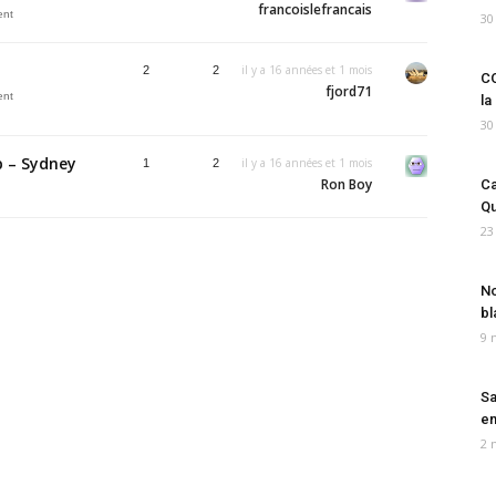
francoislefrancais
ent
30
il y a 16 années et 1 mois
2
2
CO
fjord71
ent
la
30
p – Sydney
il y a 16 années et 1 mois
1
2
Ron Boy
Ca
Qu
23
No
bl
9 
Sa
em
2 