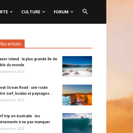
RTE
CULTURE
FORUM
Nos articles
aser Island : la plus grande île de
ble du monde
septembre 2023
eat Ocean Road : une route
tre surf, koalas et paysages...
septembre 2023
rf trip en Australie : les
énements à ne pas manquer
septembre 2023