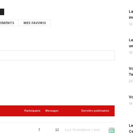
La
im
EMENTS
MES FAVORIS
12
Le
un
10
Vo
Te
25
Vo
19
Participants
Messages
Dernière publication
Le
il y a 16 années et 1 mois
7
12
Ce