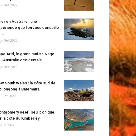
 juillet 2022
ier en Australie : une
périence que l’on vous conseille
...
 juillet 2022
pe Arid, le grand sud sauvage
 l’Australie occidentale
 juillet 2022
w South Wales : la côte sud de
llongong à Batemans...
juillet 2022
ntgomery Reef : lieu iconique
r la côte du Kimberley
 juin 2022