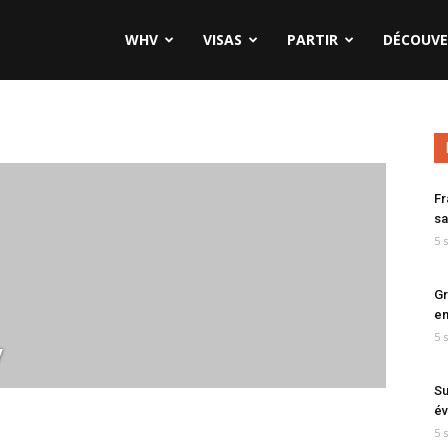
WHV
VISAS
PARTIR
DÉCOUVE
Fr
sa
5 
Gr
en
5 
y
Su
év
5 