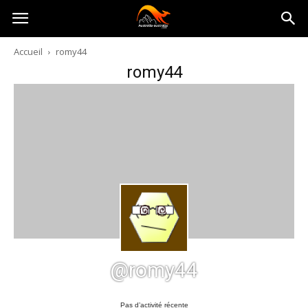
Australia-
Accueil
romy44
romy44
australie.com
@romy44
Pas d’activité récente