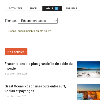
ACTIVITÉS
PROFIL
AMIS
FORUMS
0
Trier par:
Désolé, aucun membre n'a été trouvé.
Mes
amis
Nos articles
Fraser Island : la plus grande île de sable du
monde
5 septembre 2023
Great Ocean Road : une route entre surf,
koalas et paysages...
5 septembre 2023