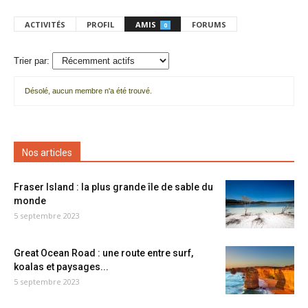
ACTIVITÉS
PROFIL
AMIS
FORUMS
0
Trier par:
Désolé, aucun membre n'a été trouvé.
Mes
amis
Nos articles
Fraser Island : la plus grande île de sable du
monde
5 septembre 2023
Great Ocean Road : une route entre surf,
koalas et paysages...
5 septembre 2023