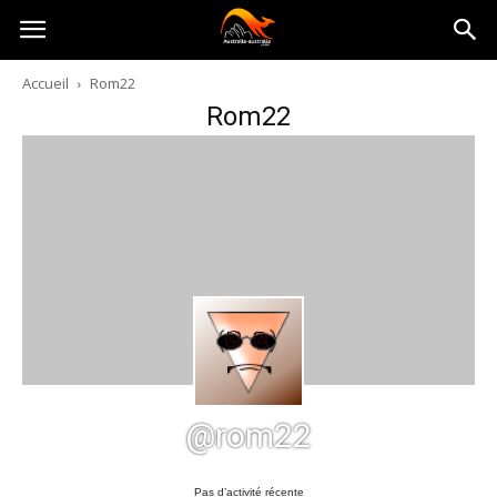
Australia-
Accueil
Rom22
Rom22
australie.com
@rom22
Pas d’activité récente