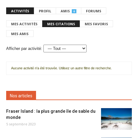
ACTIVITÉS
PROFIL
AMIS
FORUMS
0
MES ACTIVITÉS
MES CITATIONS
MES FAVORIS
MES AMIS
Afficher par activité:
Aucune activité n'a été trouvée. Utilisez un autre filtre de recherche.
Nos articles
Fraser Island : la plus grande île de sable du
monde
5 septembre 2023