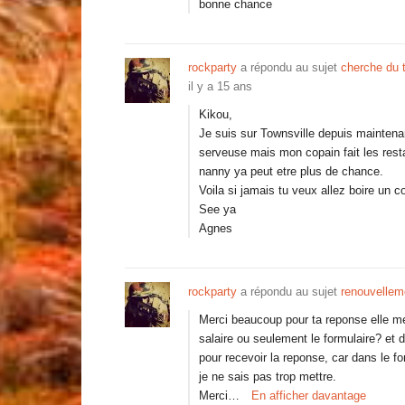
bonne chance
rockparty
a répondu au sujet
cherche du t
il y a 15 ans
Kikou,
Je suis sur Townsville depuis maintena
serveuse mais mon copain fait les res
nanny ya peut etre plus de chance.
Voila si jamais tu veux allez boire un 
See ya
Agnes
rockparty
a répondu au sujet
renouvellem
Merci beaucoup pour ta reponse elle me 
salaire ou seulement le formulaire? et de
pour recevoir la reponse, car dans le
je ne sais pas trop mettre.
Merci…
En afficher davantage