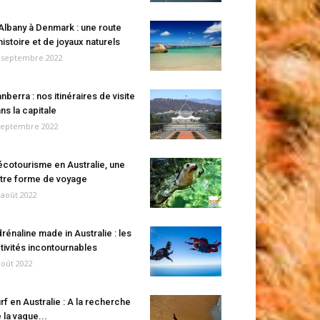
Albany à Denmark : une route
histoire et de joyaux naturels
 septembre 2022
nberra : nos itinéraires de visite
ns la capitale
septembre 2022
écotourisme en Australie, une
tre forme de voyage
 août 2022
rénaline made in Australie : les
tivités incontournables
août 2022
rf en Australie : A la recherche
 la vague...