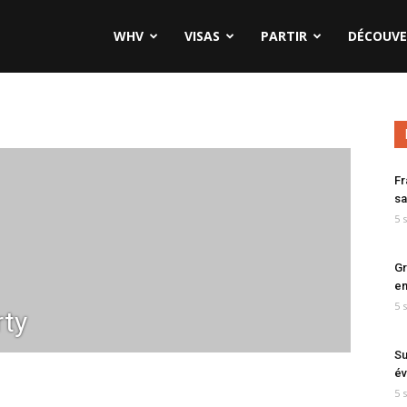
WHV
VISAS
PARTIR
DÉCOUVE
Fr
sa
5 
Gr
en
5 
ty
Su
év
5 