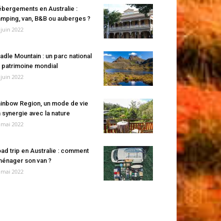
bergements en Australie :
mping, van, B&B ou auberges ?
 juin 2022
adle Mountain : un parc national
 patrimoine mondial
 juin 2022
inbow Region, un mode de vie
 synergie avec la nature
 mai 2022
ad trip en Australie : comment
énager son van ?
 mai 2022