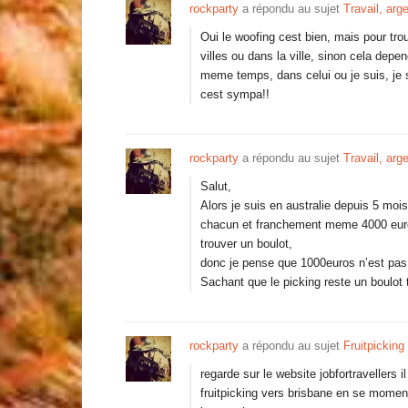
rockparty
a répondu au sujet
Travail, arge
Oui le woofing cest bien, mais pour tr
villes ou dans la ville, sinon cela dep
meme temps, dans celui ou je suis, je 
cest sympa!!
rockparty
a répondu au sujet
Travail, arge
Salut,
Alors je suis en australie depuis 5 m
chacun et franchement meme 4000 euros
trouver un boulot,
donc je pense que 1000euros n’est pas s
Sachant que le picking reste un boulot
rockparty
a répondu au sujet
Fruitpicking
regarde sur le website jobfortravellers 
fruitpicking vers brisbane en se momen