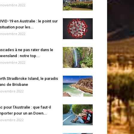
 novembre 2022
VID-19 en Australie : le point sur
 situation pour les...
 novembre 2022
scades à ne pas rater dans le
eensland : notre top...
 novembre 2022
rth Stradbroke Island, le paradis
anc de Brisbane
novembre 2022
c pour l’Australie : que faut-il
porter pour un an Down...
novembre 2022