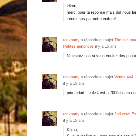
kikou,
merci pour ta reponse mais dsl nous lai
interesses par notre voiture!
rockparty
a répondu au sujet
The backpac
Petites annonces
il y a 15 ans
N’hesitez pas si vous voulez des phot
rockparty
a répondu au sujet
Vends 4×4 L
il y a 15 ans
prix reduit : le 4×4 est a 7000dollars ne
rockparty
a répondu au sujet
2nd whv: Exp
il y a 15 ans
Kikou,