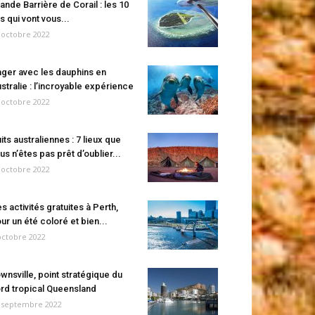
ande Barrière de Corail : les 10
es qui vont vous...
 octobre 2022
ger avec les dauphins en
stralie : l’incroyable expérience
 octobre 2022
its australiennes : 7 lieux que
us n’êtes pas prêt d’oublier...
 octobre 2022
s activités gratuites à Perth,
ur un été coloré et bien...
octobre 2022
wnsville, point stratégique du
rd tropical Queensland
 septembre 2022