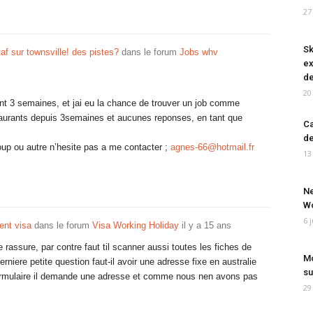
27
Sk
af sur townsville! des pistes?
dans le forum
Jobs whv
ex
de
20
nt 3 semaines, et jai eu la chance de trouver un job comme
taurants depuis 3semaines et aucunes reponses, en tant que
Ca
de
coup ou autre n’hesite pas a me contacter ;
agnes-66@hotmail.fr
13
Ne
Wo
6 
ent visa
dans le forum
Visa Working Holiday
il y a 15 ans
rassure, par contre faut til scanner aussi toutes les fiches de
Mo
rniere petite question faut-il avoir une adresse fixe en australie
su
 formulaire il demande une adresse et comme nous nen avons pas
29