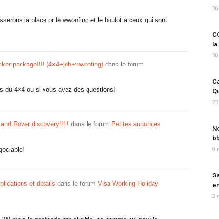
30
sserons la place pr le wwoofing et le boulot a ceux qui sont
CO
la
30
ker package!!!! (4×4+job+wwoofing)
dans le forum
Ca
os du 4×4 ou si vous avez des questions!
Qu
23
and Rover discovery!!!!!
dans le forum
Petites annonces
No
bl
9 
gociable!
Sa
lications et détails
dans le forum
Visa Working Holiday
em
2 