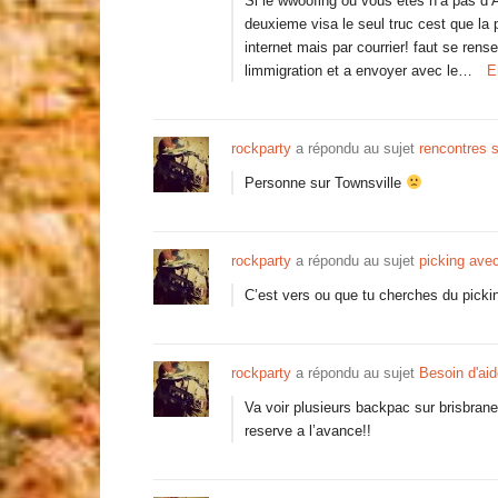
Si le wwoofing ou vous etes n’a pas d’
deuxieme visa le seul truc cest que la
internet mais par courrier! faut se rens
limmigration et a envoyer avec le…
E
rockparty
a répondu au sujet
rencontres s
Personne sur Townsville
rockparty
a répondu au sujet
picking av
C’est vers ou que tu cherches du picki
rockparty
a répondu au sujet
Besoin d'aid
Va voir plusieurs backpac sur brisbrane
reserve a l’avance!!