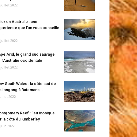
 juillet 2022
ier en Australie : une
périence que l’on vous conseille
...
 juillet 2022
pe Arid, le grand sud sauvage
 l’Australie occidentale
 juillet 2022
w South Wales : la côte sud de
llongong à Batemans...
juillet 2022
ntgomery Reef : lieu iconique
r la côte du Kimberley
 juin 2022