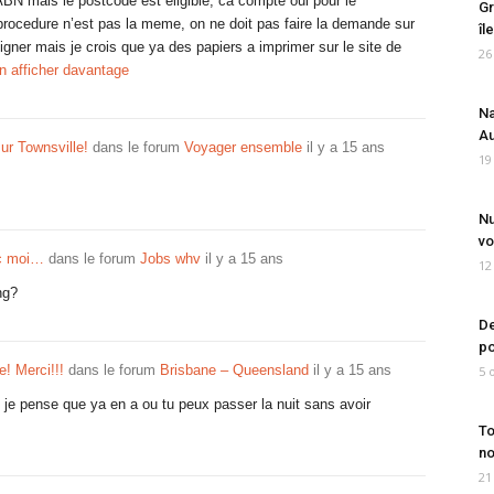
ABN mais le postcode est eligible, ca compte oui pour le
Gr
 procedure n’est pas la meme, on ne doit pas faire la demande sur
îl
eigner mais je crois que ya des papiers a imprimer sur le site de
26
n afficher davantage
Na
Au
ur Townsville!
dans le forum
Voyager ensemble
il y a 15 ans
19
Nu
vo
ec moi…
dans le forum
Jobs whv
il y a 15 ans
12
ng?
De
po
e! Merci!!!
dans le forum
Brisbane – Queensland
il y a 15 ans
5 
 je pense que ya en a ou tu peux passer la nuit sans avoir
To
no
21