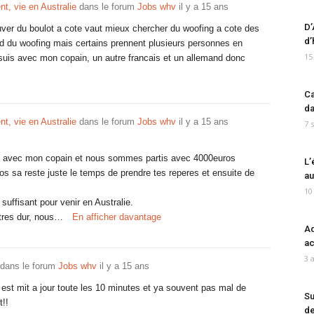
nt, vie en Australie
dans le forum
Jobs whv
il y a 15 ans
D’
ouver du boulot a cote vaut mieux chercher du woofing a cote des
d’
end du woofing mais certains prennent plusieurs personnes en
15
suis avec mon copain, un autre francais et un allemand donc
Ca
da
nt, vie en Australie
dans le forum
Jobs whv
il y a 15 ans
7 
ois avec mon copain et nous sommes partis avec 4000euros
L’
 sa reste juste le temps de prendre tes reperes et ensuite de
au
10
uffisant pour venir en Australie.
 tres dur, nous…
En afficher davantage
Ad
ac
3 
dans le forum
Jobs whv
il y a 15 ans
il est mit a jour toute les 10 minutes et ya souvent pas mal de
Su
t!!
de