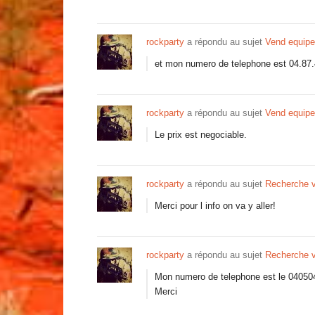
rockparty
a répondu au sujet
Vend equip
et mon numero de telephone est 04.87.
rockparty
a répondu au sujet
Vend equip
Le prix est negociable.
rockparty
a répondu au sujet
Recherche v
Merci pour l info on va y aller!
rockparty
a répondu au sujet
Recherche v
Mon numero de telephone est le 04050
Merci