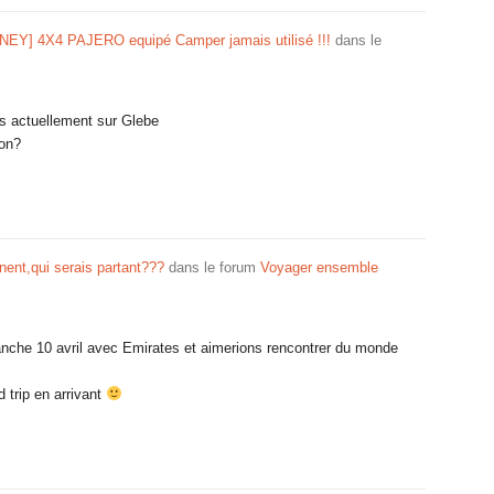
EY] 4X4 PAJERO equipé Camper jamais utilisé !!!
dans le
 actuellement sur Glebe
non?
nent,qui serais partant???
dans le forum
Voyager ensemble
anche 10 avril avec Emirates et aimerions rencontrer du monde
d trip en arrivant