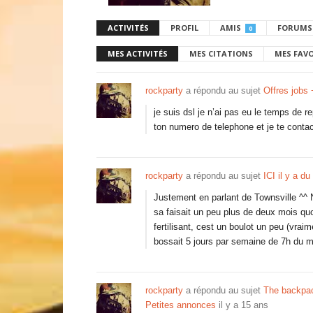
ACTIVITÉS
PROFIL
AMIS
FORUMS
0
MES ACTIVITÉS
MES CITATIONS
MES FAV
rockparty
a répondu au sujet
Offres jobs
je suis dsl je n’ai pas eu le temps de 
ton numero de telephone et je te contac
rockparty
a répondu au sujet
ICI il y a du 
Justement en parlant de Townsville ^^
sa faisait un peu plus de deux mois qu
fertilisant, cest un boulot un peu (vra
bossait 5 jours par semaine de 7h du
rockparty
a répondu au sujet
The backpac
Petites annonces
il y a 15 ans