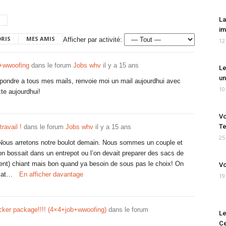
La
im
ORIS
MES AMIS
Afficher par activité:
12
 +wwoofing
dans le forum
Jobs whv
il y a 15 ans
Le
un
repondre a tous mes mails, renvoie moi un mail aujourdhui avec
10
te aujourdhui!
Vo
Te
travail !
dans le forum
Jobs whv
il y a 15 ans
25
 Nous arretons notre boulot demain. Nous sommes un couple et
on bossait dans un entrepot ou l’on devait preparer des sacs de
iment) chiant mais bon quand ya besoin de sous pas le choix! On
Vo
 mat…
En afficher davantage
19
ker package!!!! (4×4+job+wwoofing)
dans le forum
Le
Ce