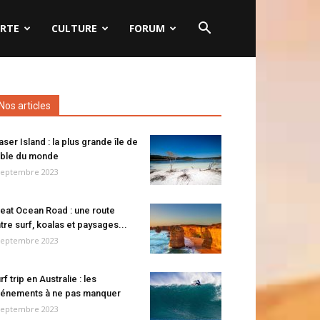
RTE
CULTURE
FORUM
Nos articles
aser Island : la plus grande île de
ble du monde
septembre 2023
eat Ocean Road : une route
tre surf, koalas et paysages...
septembre 2023
rf trip en Australie : les
énements à ne pas manquer
septembre 2023