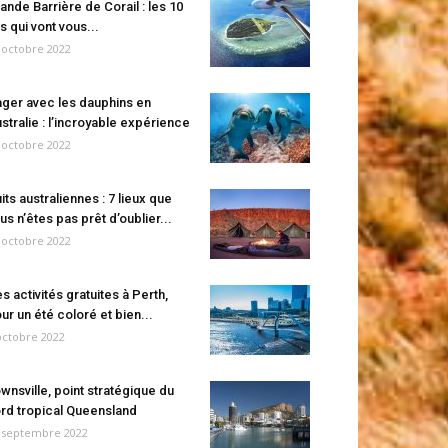
ande Barrière de Corail : les 10
es qui vont vous...
 octobre 2022
ger avec les dauphins en
stralie : l’incroyable expérience
 octobre 2022
its australiennes : 7 lieux que
us n’êtes pas prêt d’oublier...
 octobre 2022
s activités gratuites à Perth,
ur un été coloré et bien...
octobre 2022
wnsville, point stratégique du
rd tropical Queensland
 septembre 2022