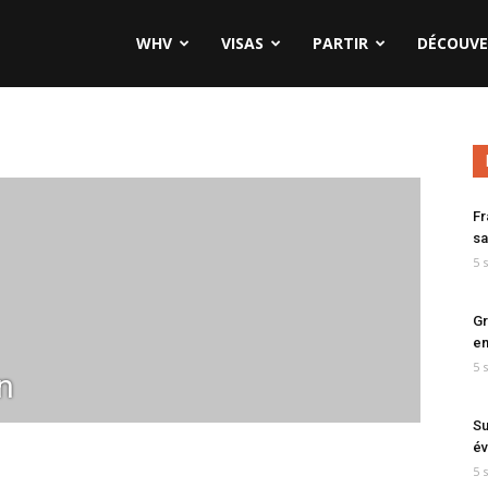
WHV
VISAS
PARTIR
DÉCOUVE
Fr
sa
5 
Gr
en
5 
n
Su
év
5 