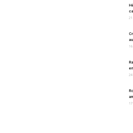
Hé
ca
21
Cr
au
16
Ra
en
24
Ro
am
17