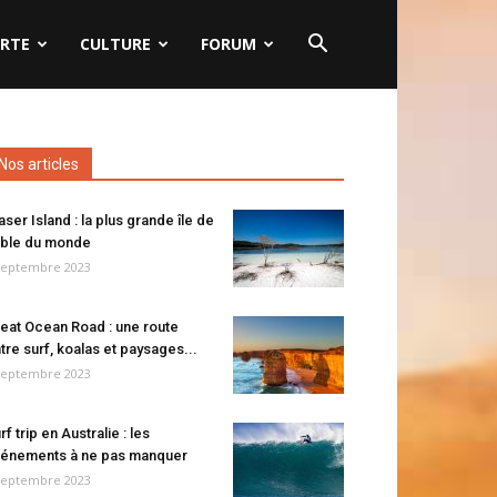
RTE
CULTURE
FORUM
Nos articles
aser Island : la plus grande île de
ble du monde
septembre 2023
eat Ocean Road : une route
tre surf, koalas et paysages...
septembre 2023
rf trip en Australie : les
énements à ne pas manquer
septembre 2023