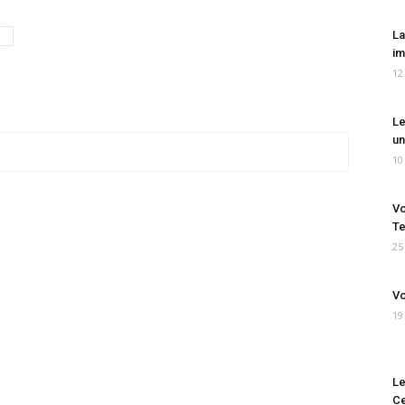
La
im
12
Le
un
10
Vo
Te
25
Vo
19
Le
Ce