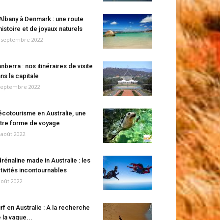
Albany à Denmark : une route
histoire et de joyaux naturels
 septembre 2022
nberra : nos itinéraires de visite
ns la capitale
septembre 2022
écotourisme en Australie, une
tre forme de voyage
 août 2022
rénaline made in Australie : les
tivités incontournables
août 2022
rf en Australie : A la recherche
 la vague...