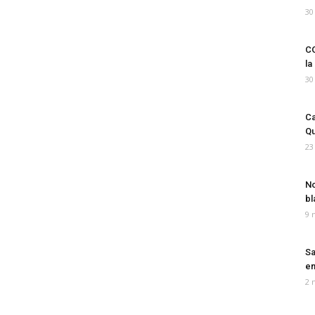
30
CO
la
30
Ca
Qu
23
No
bl
9 
Sa
em
2 