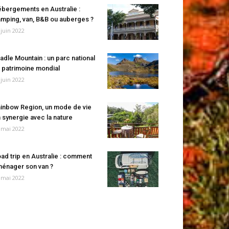
bergements en Australie :
mping, van, B&B ou auberges ?
 juin 2022
adle Mountain : un parc national
 patrimoine mondial
 juin 2022
inbow Region, un mode de vie
 synergie avec la nature
 mai 2022
ad trip en Australie : comment
énager son van ?
 mai 2022