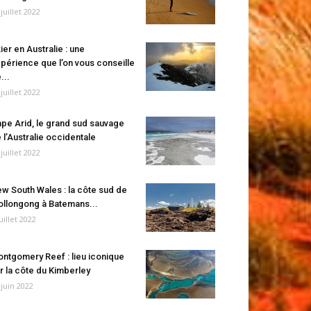
 juillet 2022
ier en Australie : une
périence que l’on vous conseille
...
 juillet 2022
pe Arid, le grand sud sauvage
 l’Australie occidentale
 juillet 2022
w South Wales : la côte sud de
llongong à Batemans...
juillet 2022
ntgomery Reef : lieu iconique
r la côte du Kimberley
 juin 2022