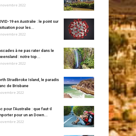
 novembre 2022
VID-19 en Australie : le point sur
 situation pour les...
 novembre 2022
scades à ne pas rater dans le
eensland : notre top...
 novembre 2022
rth Stradbroke Island, le paradis
anc de Brisbane
novembre 2022
c pour l’Australie : que faut-il
porter pour un an Down...
novembre 2022