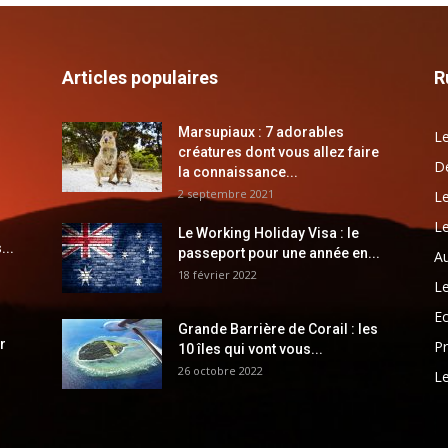
Articles populaires
R
Marsupiaux : 7 adorables
Le
créatures dont vous allez faire
Dé
la connaissance...
2 septembre 2021
Le
Le
Le Working Holiday Visa : le
...
passeport pour une année en...
Au
18 février 2022
Le
E
Grande Barrière de Corail : les
r
Pr
10 îles qui vont vous...
26 octobre 2022
Le