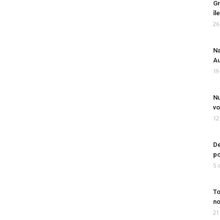
Gr
îl
26
Na
Au
19
Nu
vo
12
De
po
5 
To
no
21