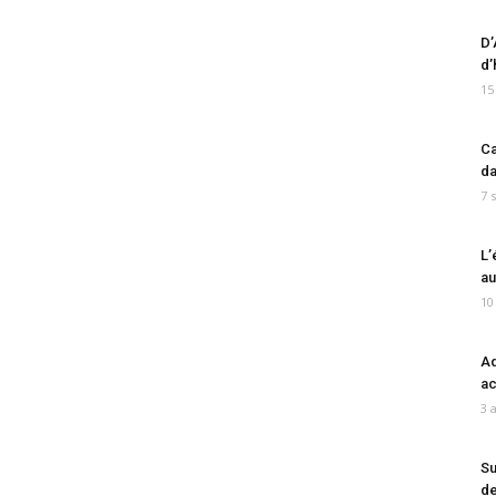
D’
d’
15
Ca
da
7 
L’
au
10
Ad
ac
3 
Su
de