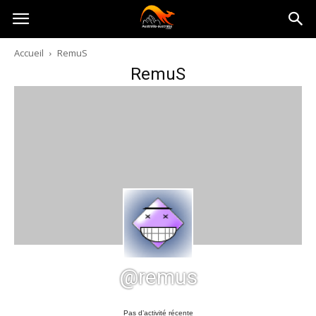
Australia-
Accueil
RemuS
RemuS
australie.com
@remus
Pas d’activité récente