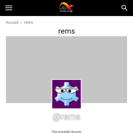
Australia-
Accueil
rems
rems
australie.com
@rems
Pas d’activité récente