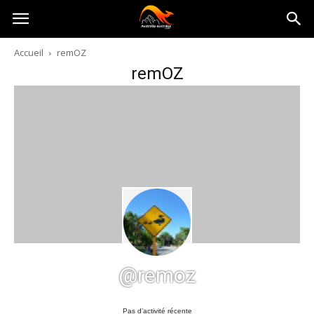
Australia-
Accueil
remOZ
remOZ
australie.com
@remoz
Pas d’activité récente