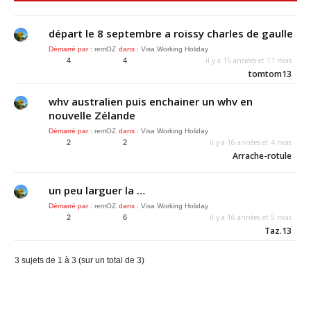
départ le 8 septembre a roissy charles de gaulle
Démarré par :
remOZ
dans :
Visa Working Holiday
il y a 15 années et 11 mois
4
4
tomtom13
whv australien puis enchainer un whv en
nouvelle Zélande
Démarré par :
remOZ
dans :
Visa Working Holiday
il y a 16 années et 4 mois
2
2
Arrache-rotule
un peu larguer la …
Démarré par :
remOZ
dans :
Visa Working Holiday
il y a 16 années et 5 mois
2
6
Taz.13
3 sujets de 1 à 3 (sur un total de 3)