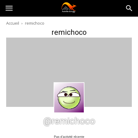
Australia-
Accueil
remichoco
remichoco
australie.com
@remichoco
Pas d’activité récente