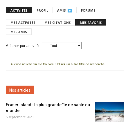
ACTIVITÉS
PROFIL
AMIS
FORUMS
0
MES ACTIVITÉS
MES CITATIONS
MES FAVORIS
MES AMIS
Afficher par activité:
Aucune activité n'a été trouvée. Utilisez un autre filtre de recherche.
Nos articles
Fraser Island : la plus grande île de sable du
monde
5 septembre 2023