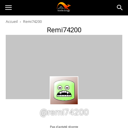
Australia-
Accueil
Remi74200
Remi74200
australie.com
@remi74200
Pas d’activité récente