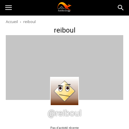
Australia-
Accueil
reiboul
reiboul
australie.com
@reiboul
Pas d’activité récente