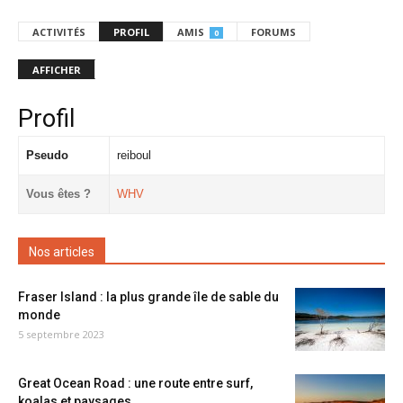
ACTIVITÉS
PROFIL
AMIS
FORUMS
0
AFFICHER
Profil
Pseudo
reiboul
Vous êtes ?
WHV
Nos articles
Fraser Island : la plus grande île de sable du
monde
5 septembre 2023
Great Ocean Road : une route entre surf,
koalas et paysages...