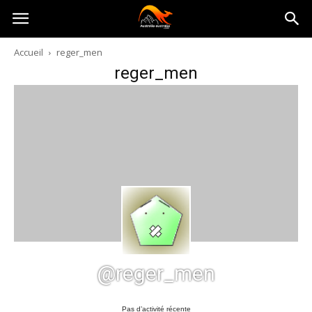
Australia-
Accueil
reger_men
reger_men
australie.com
@reger_men
Pas d’activité récente