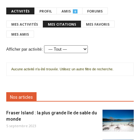
ACTIVITÉS
PROFIL
AMIS
FORUMS
0
MES ACTIVITÉS
MES CITATIONS
MES FAVORIS
MES AMIS
Afficher par activité:
Aucune activité n'a été trouvée. Utilisez un autre filtre de recherche.
Nos articles
Fraser Island : la plus grande île de sable du
monde
5 septembre 2023