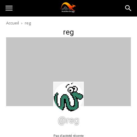
Australia-
Accueil
reg
reg
australie.com
@reg
Pas d’activité récente