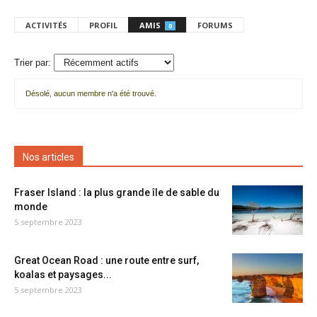
ACTIVITÉS
PROFIL
AMIS
FORUMS
0
Trier par:
Désolé, aucun membre n'a été trouvé.
Mes
amis
Nos articles
Fraser Island : la plus grande île de sable du
monde
5 septembre 2023
Great Ocean Road : une route entre surf,
koalas et paysages...
5 septembre 2023