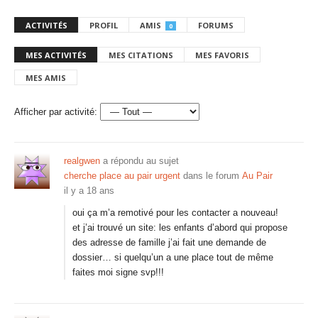
ACTIVITÉS
PROFIL
AMIS
FORUMS
0
MES ACTIVITÉS
MES CITATIONS
MES FAVORIS
MES AMIS
Afficher par activité:
realgwen
a répondu au sujet
cherche place au pair urgent
dans le forum
Au Pair
il y a 18 ans
oui ça m’a remotivé pour les contacter a nouveau!
et j’ai trouvé un site: les enfants d’abord qui propose
des adresse de famille j’ai fait une demande de
dossier… si quelqu’un a une place tout de même
faites moi signe svp!!!