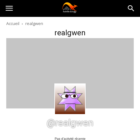
Australia-
Accueil
realgwen
realgwen
australie.com
@realgwen
Pas d’activité récente