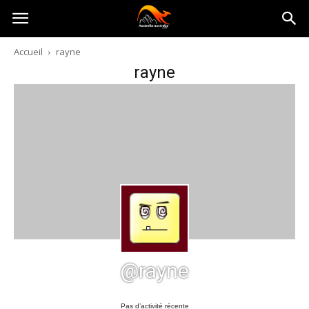
Australia-
Accueil
rayne
rayne
australie.com
@rayne
Pas d’activité récente