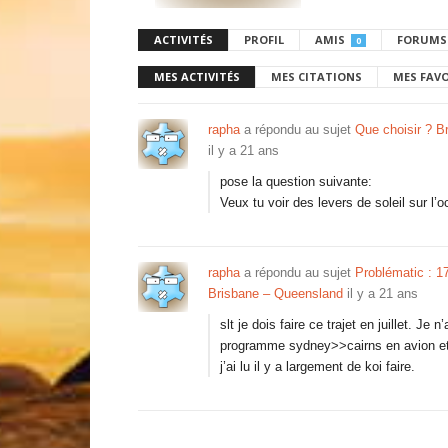
ACTIVITÉS
PROFIL
AMIS
FORUMS
0
MES ACTIVITÉS
MES CITATIONS
MES FAV
rapha
a répondu au sujet
Que choisir ? B
il y a 21 ans
pose la question suivante:
Veux tu voir des levers de soleil sur l’
rapha
a répondu au sujet
Problématic : 1
Brisbane – Queensland
il y a 21 ans
slt je dois faire ce trajet en juillet. Je
programme sydney>>cairns en avion et e
j’ai lu il y a largement de koi faire.