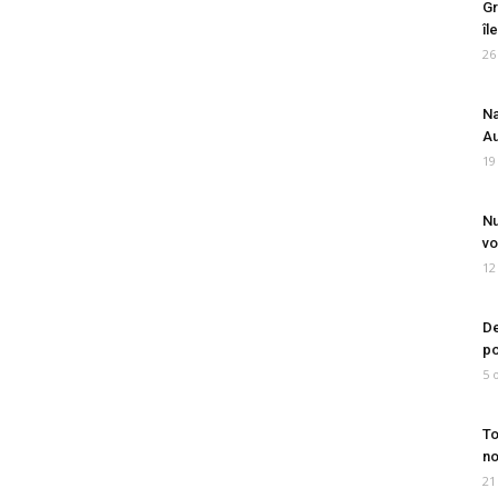
Gr
îl
26
Na
Au
19
Nu
vo
12
De
po
5 
To
no
21