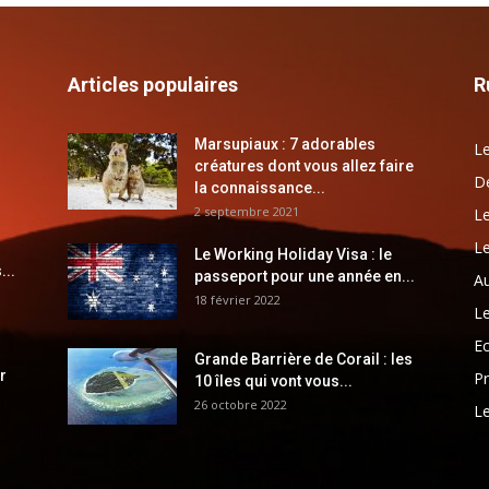
Articles populaires
R
Marsupiaux : 7 adorables
Le
créatures dont vous allez faire
Dé
la connaissance...
2 septembre 2021
Le
Le
Le Working Holiday Visa : le
...
passeport pour une année en...
Au
18 février 2022
Le
E
Grande Barrière de Corail : les
r
Pr
10 îles qui vont vous...
26 octobre 2022
Le