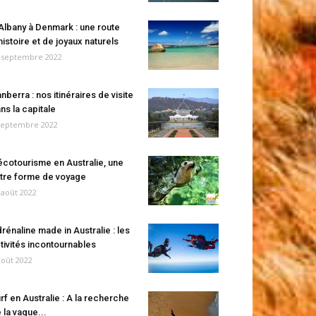
Albany à Denmark : une route
histoire et de joyaux naturels
 septembre 2022
nberra : nos itinéraires de visite
ns la capitale
septembre 2022
écotourisme en Australie, une
tre forme de voyage
 août 2022
rénaline made in Australie : les
tivités incontournables
août 2022
rf en Australie : A la recherche
 la vague...