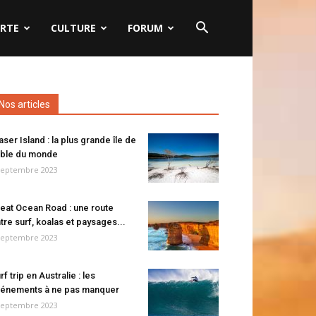
RTE
CULTURE
FORUM
Nos articles
aser Island : la plus grande île de
ble du monde
septembre 2023
eat Ocean Road : une route
tre surf, koalas et paysages...
septembre 2023
rf trip en Australie : les
énements à ne pas manquer
septembre 2023