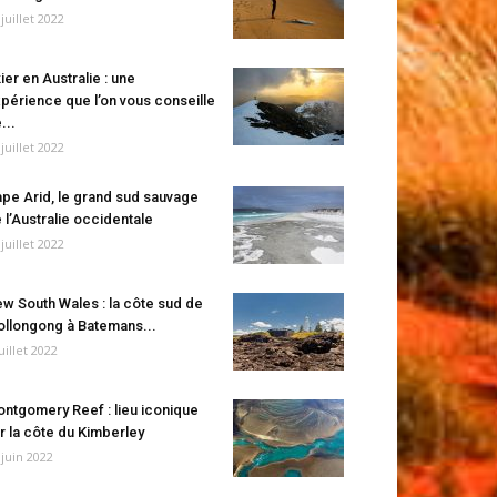
 juillet 2022
ier en Australie : une
périence que l’on vous conseille
...
 juillet 2022
pe Arid, le grand sud sauvage
 l’Australie occidentale
 juillet 2022
w South Wales : la côte sud de
llongong à Batemans...
juillet 2022
ntgomery Reef : lieu iconique
r la côte du Kimberley
 juin 2022