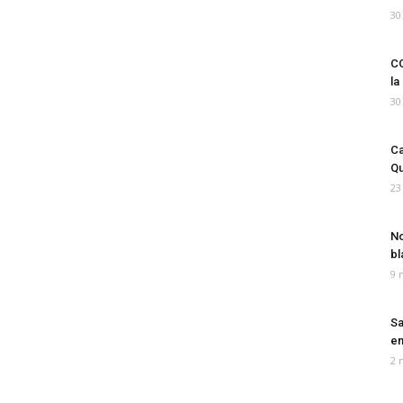
30
CO
la
30
Ca
Qu
23
No
bl
9 
Sa
em
2 