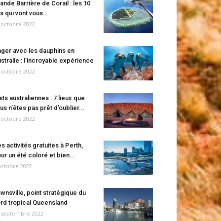
ande Barrière de Corail : les 10
es qui vont vous...
 octobre 2022
ger avec les dauphins en
stralie : l’incroyable expérience
 octobre 2022
its australiennes : 7 lieux que
us n’êtes pas prêt d’oublier...
 octobre 2022
s activités gratuites à Perth,
ur un été coloré et bien...
octobre 2022
wnsville, point stratégique du
rd tropical Queensland
 septembre 2022