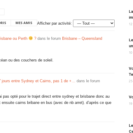
La
im
ORIS
MES AMIS
Afficher par activité:
12
risbane ou Perth
?
dans le forum
Brisbane – Queensland
Le
un
10
océan ou des couchers de soleil.
Vo
Te
7 jours entre Sydney et Cairns, pas 1 de +…
dans le forum
25
 n’ai pas opté pour le trajet direct entre sydney et brisbane donc au
Vo
nsuite cairns bribane en bus (avec de nb arret). d’après ce que
19
Le
Ce