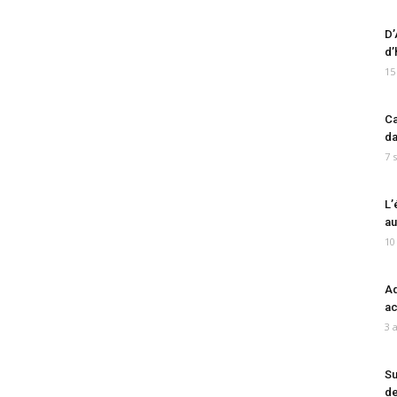
D’
d’
15
Ca
da
7 
L’
au
10
Ad
ac
3 
Su
de