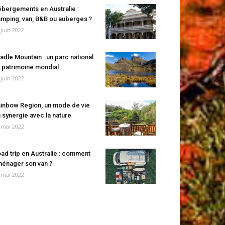
bergements en Australie :
mping, van, B&B ou auberges ?
 juin 2022
adle Mountain : un parc national
 patrimoine mondial
 juin 2022
inbow Region, un mode de vie
 synergie avec la nature
 mai 2022
ad trip en Australie : comment
énager son van ?
 mai 2022