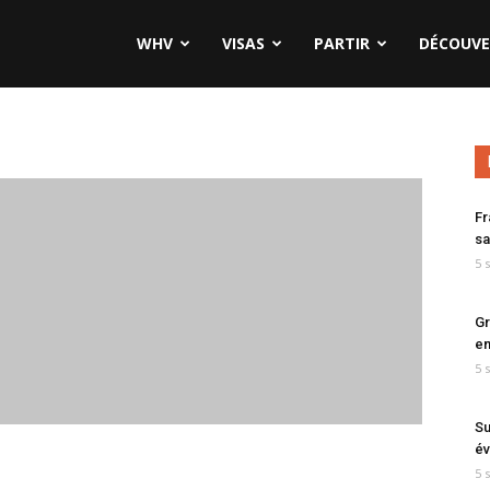
WHV
VISAS
PARTIR
DÉCOUVE
Fr
sa
5 
Gr
en
5 
Su
év
5 