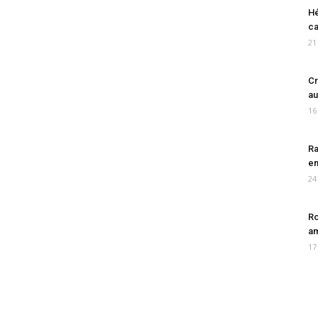
Hé
ca
21
Cr
au
16
Ra
en
24
Ro
am
17