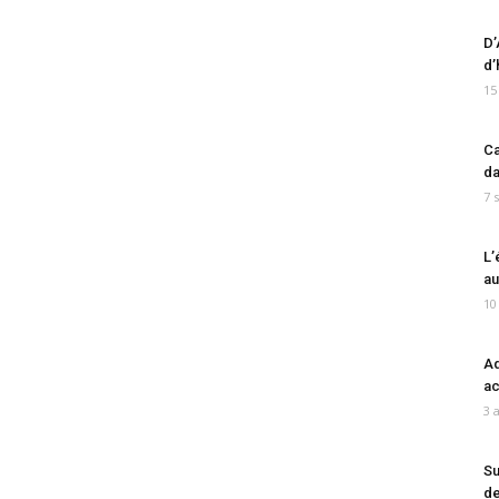
D’
d’
15
Ca
da
7 
L’
au
10
Ad
ac
3 
Su
de