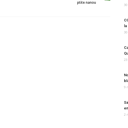
ptite nanou
30
CO
la
30
Ca
Qu
23
No
bl
9 
Sa
em
2 