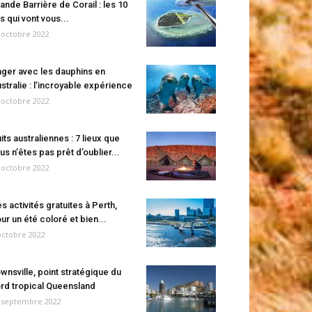
ande Barrière de Corail : les 10
es qui vont vous...
 octobre 2022
ger avec les dauphins en
stralie : l’incroyable expérience
 octobre 2022
its australiennes : 7 lieux que
us n’êtes pas prêt d’oublier...
 octobre 2022
s activités gratuites à Perth,
ur un été coloré et bien...
octobre 2022
wnsville, point stratégique du
rd tropical Queensland
 septembre 2022