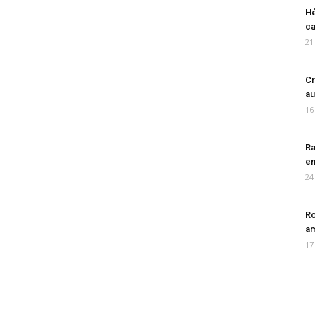
Hé
ca
21
Cr
au
16
Ra
en
24
Ro
am
17