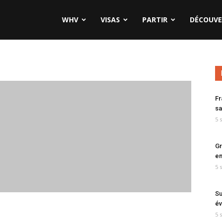
WHV
VISAS
PARTIR
DÉCOUVE
Fr
sa
5 
Gr
en
5 
Su
év
5 