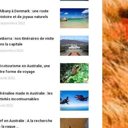
Albany à Denmark : une route
histoire et de joyaux naturels
 septembre 2022
nberra : nos itinéraires de visite
ns la capitale
septembre 2022
écotourisme en Australie, une
tre forme de voyage
 août 2022
rénaline made in Australie : les
tivités incontournables
août 2022
rf en Australie : A la recherche
 la vague...