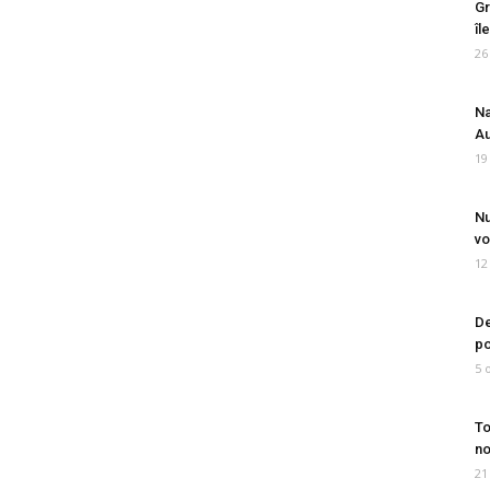
Gr
îl
26
Na
Au
19
Nu
vo
12
De
po
5 
To
no
21