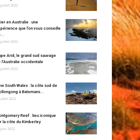
 juillet 2022
ier en Australie : une
périence que l’on vous conseille
...
 juillet 2022
pe Arid, le grand sud sauvage
 l’Australie occidentale
 juillet 2022
w South Wales : la côte sud de
llongong à Batemans...
juillet 2022
ntgomery Reef : lieu iconique
r la côte du Kimberley
 juin 2022