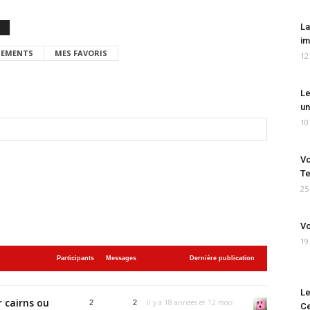
La
im
EMENTS
MES FAVORIS
12
Le
un
10
Vo
Te
25
Vo
19
Participants
Messages
Dernière publication
Le
 cairns ou
il y a 18 années et 12 mois
2
2
Ce