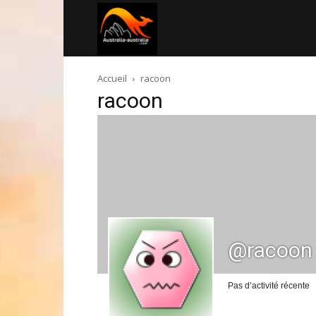
Australia-
Accueil
racoon
australie.com
racoon
@racoon
Pas d’activité récente