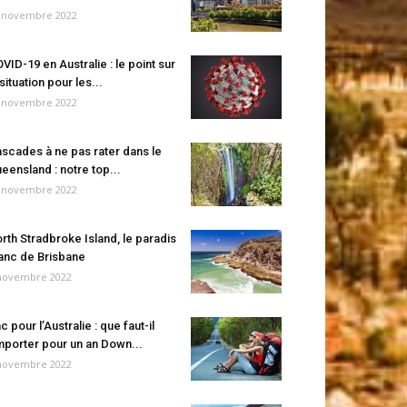
 novembre 2022
VID-19 en Australie : le point sur
 situation pour les...
 novembre 2022
scades à ne pas rater dans le
eensland : notre top...
 novembre 2022
rth Stradbroke Island, le paradis
anc de Brisbane
novembre 2022
c pour l’Australie : que faut-il
porter pour un an Down...
novembre 2022