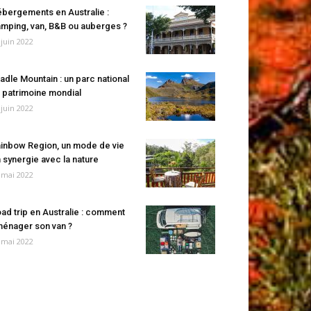
bergements en Australie :
mping, van, B&B ou auberges ?
 juin 2022
adle Mountain : un parc national
 patrimoine mondial
 juin 2022
inbow Region, un mode de vie
 synergie avec la nature
 mai 2022
ad trip en Australie : comment
énager son van ?
 mai 2022