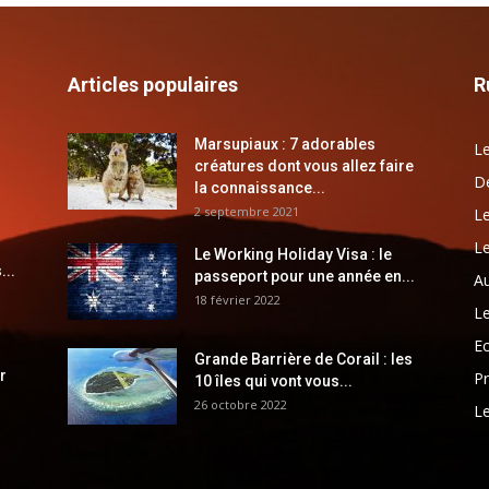
Articles populaires
R
Marsupiaux : 7 adorables
Le
créatures dont vous allez faire
Dé
la connaissance...
2 septembre 2021
Le
Le
Le Working Holiday Visa : le
...
passeport pour une année en...
Au
18 février 2022
Le
E
Grande Barrière de Corail : les
r
Pr
10 îles qui vont vous...
26 octobre 2022
Le