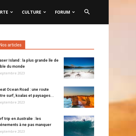
RTE
CULTURE
FORUM
Nos articles
aser Island : la plus grande île de
ble du monde
septembre 2023
eat Ocean Road : une route
tre surf, koalas et paysages...
septembre 2023
rf trip en Australie : les
énements à ne pas manquer
septembre 2023