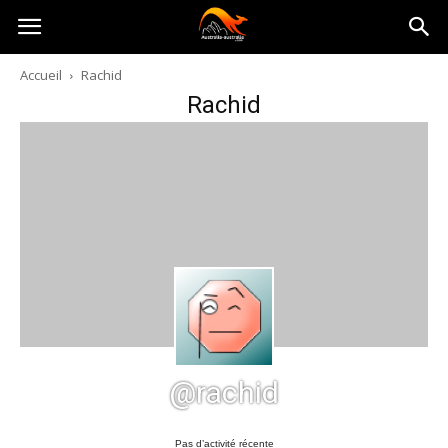
Australia-
Accueil
Rachid
Rachid
australie.com
@rachid
Pas d’activité récente