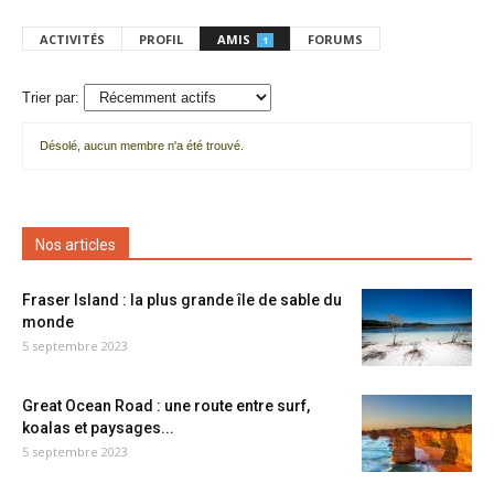
ACTIVITÉS
PROFIL
AMIS
FORUMS
1
Trier par:
Désolé, aucun membre n'a été trouvé.
Mes
amis
Nos articles
Fraser Island : la plus grande île de sable du
monde
5 septembre 2023
Great Ocean Road : une route entre surf,
koalas et paysages...
5 septembre 2023