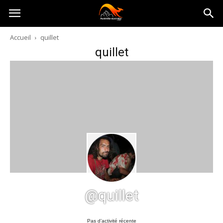
Australia-
Accueil
quillet
quillet
australie.com
@quillet
Pas d’activité récente