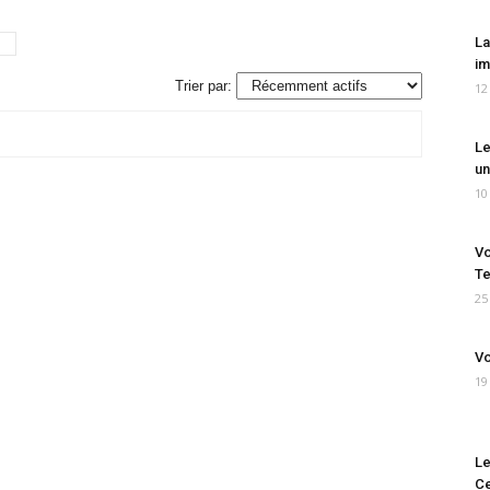
La
im
Trier par:
12
Le
un
10
Vo
Te
25
Vo
19
Le
Ce