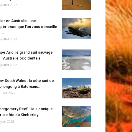
 juillet 2022
ier en Australie : une
périence que l’on vous conseille
...
 juillet 2022
pe Arid, le grand sud sauvage
 l’Australie occidentale
 juillet 2022
w South Wales : la côte sud de
llongong à Batemans...
juillet 2022
ntgomery Reef : lieu iconique
r la côte du Kimberley
 juin 2022