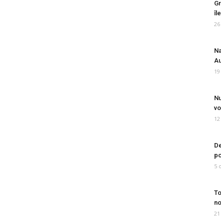
Gr
îl
26
Na
Au
19
Nu
vo
12
De
po
5 
To
no
21