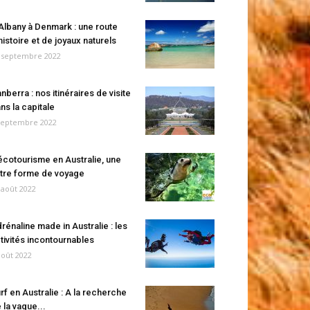
Albany à Denmark : une route
histoire et de joyaux naturels
 septembre 2022
nberra : nos itinéraires de visite
ns la capitale
septembre 2022
écotourisme en Australie, une
tre forme de voyage
 août 2022
rénaline made in Australie : les
tivités incontournables
août 2022
rf en Australie : A la recherche
 la vague...