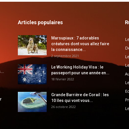
Articles populaires
R
Marsupiaux : 7 adorables
Le
créatures dont vous allez faire
Dé
la connaissance...
2 septembre 2021
Le
Le
Le Working Holiday Visa : le
...
passeport pour une année en...
Au
18 février 2022
Le
E
Grande Barrière de Corail : les
r
Pr
10 îles qui vont vous...
26 octobre 2022
Le