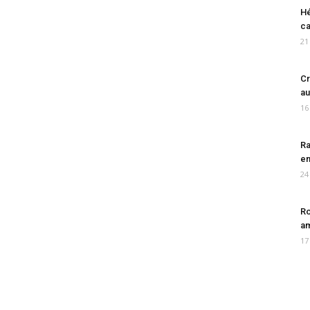
Hé
ca
21
Cr
au
16
Ra
en
24
Ro
am
17