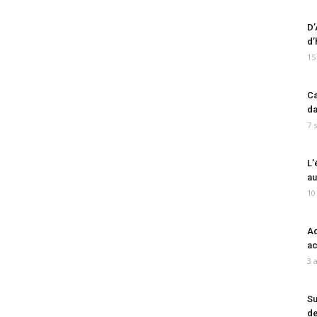
D’
d’
15
Ca
da
7 
L’
au
10
Ad
ac
3 
Su
de