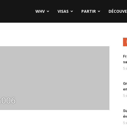
WHV
VISAS
PARTIR
DÉCOUVE
Fr
sa
5 
Gr
en
5 
n006
Su
év
5 