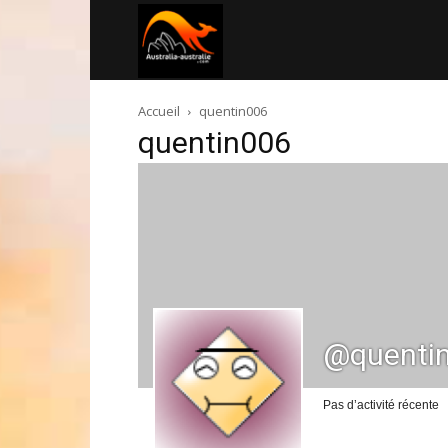
Australia-
Accueil
quentin006
australie.com
quentin006
@quenti
Pas d’activité récente