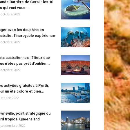
ande Barrière de Corail : les 10
es qui vont vous...
 octobre 2022
ger avec les dauphins en
stralie : l’incroyable expérience
 octobre 2022
its australiennes : 7 lieux que
us n’êtes pas prêt d’oublier...
 octobre 2022
s activités gratuites à Perth,
ur un été coloré et bien...
octobre 2022
wnsville, point stratégique du
rd tropical Queensland
 septembre 2022