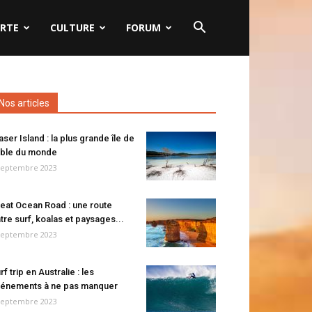
RTE
CULTURE
FORUM
Nos articles
aser Island : la plus grande île de
ble du monde
septembre 2023
eat Ocean Road : une route
tre surf, koalas et paysages...
septembre 2023
rf trip en Australie : les
énements à ne pas manquer
septembre 2023