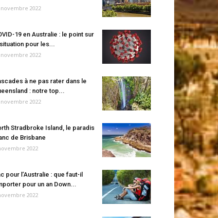
 novembre 2022
VID-19 en Australie : le point sur
 situation pour les...
 novembre 2022
scades à ne pas rater dans le
eensland : notre top...
 novembre 2022
rth Stradbroke Island, le paradis
anc de Brisbane
novembre 2022
c pour l’Australie : que faut-il
porter pour un an Down...
novembre 2022