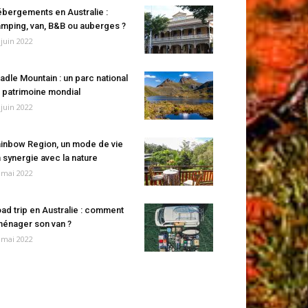
bergements en Australie :
mping, van, B&B ou auberges ?
 juin 2022
adle Mountain : un parc national
 patrimoine mondial
 juin 2022
inbow Region, un mode de vie
 synergie avec la nature
 mai 2022
ad trip en Australie : comment
énager son van ?
 mai 2022