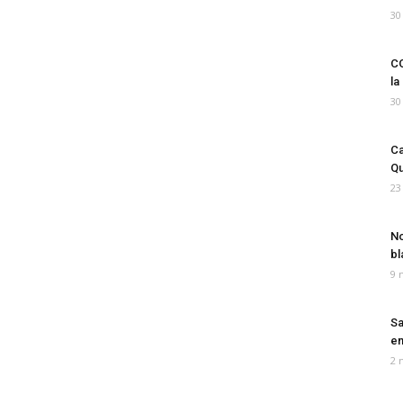
30
CO
la
30
Ca
Qu
23
No
bl
9 
Sa
em
2 