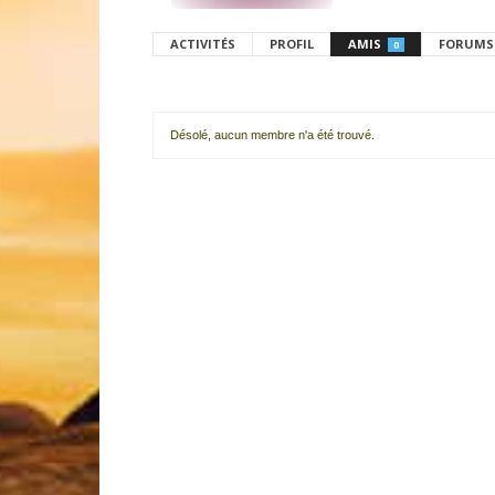
ACTIVITÉS
PROFIL
AMIS
FORUMS
0
Désolé, aucun membre n'a été trouvé.
Mes
amis