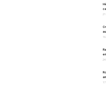
Hé
ca
21
Cr
au
16
Ra
en
24
Ro
am
17