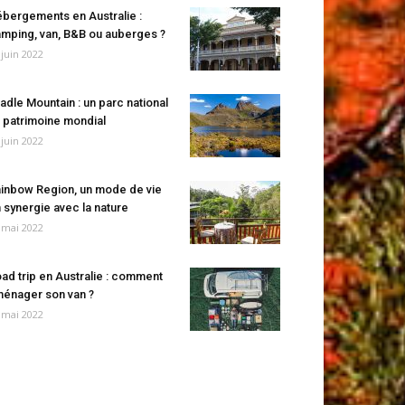
bergements en Australie :
mping, van, B&B ou auberges ?
 juin 2022
adle Mountain : un parc national
 patrimoine mondial
 juin 2022
inbow Region, un mode de vie
 synergie avec la nature
 mai 2022
ad trip en Australie : comment
énager son van ?
 mai 2022