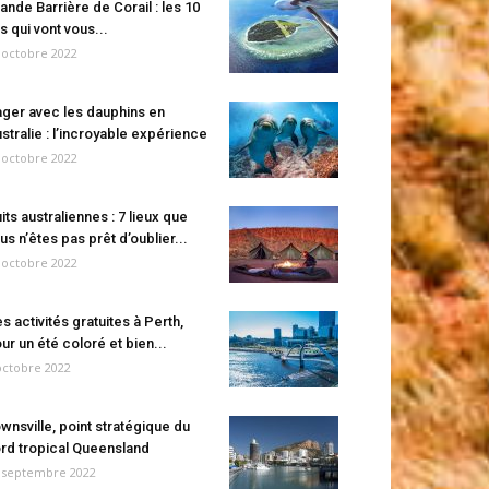
ande Barrière de Corail : les 10
es qui vont vous...
 octobre 2022
ger avec les dauphins en
stralie : l’incroyable expérience
 octobre 2022
its australiennes : 7 lieux que
us n’êtes pas prêt d’oublier...
 octobre 2022
s activités gratuites à Perth,
ur un été coloré et bien...
octobre 2022
wnsville, point stratégique du
rd tropical Queensland
 septembre 2022