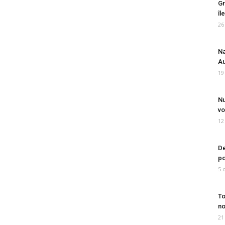
Gr
îl
26
Na
Au
19
Nu
vo
12
De
po
5 
To
no
21