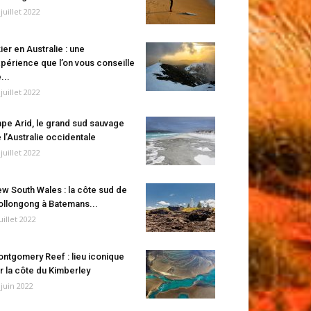
 juillet 2022
ier en Australie : une
périence que l’on vous conseille
...
 juillet 2022
pe Arid, le grand sud sauvage
 l’Australie occidentale
 juillet 2022
w South Wales : la côte sud de
llongong à Batemans...
juillet 2022
ntgomery Reef : lieu iconique
r la côte du Kimberley
 juin 2022