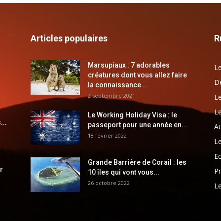
Articles populaires
R
Marsupiaux : 7 adorables
Le
créatures dont vous allez faire
Dé
la connaissance...
2 septembre 2021
Le
Le
Le Working Holiday Visa : le
...
passeport pour une année en...
Au
18 février 2022
Le
E
Grande Barrière de Corail : les
r
Pr
10 îles qui vont vous...
26 octobre 2022
Le