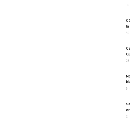
30
CO
la
30
Ca
Qu
23
No
bl
9 
Sa
em
2 