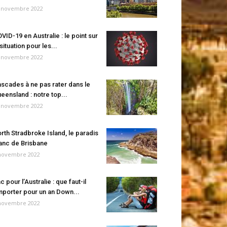
 novembre 2022
VID-19 en Australie : le point sur
 situation pour les...
 novembre 2022
scades à ne pas rater dans le
eensland : notre top...
 novembre 2022
rth Stradbroke Island, le paradis
anc de Brisbane
novembre 2022
c pour l’Australie : que faut-il
porter pour un an Down...
novembre 2022