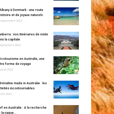
Albany à Denmark : une route
histoire et de joyaux naturels
 septembre 2022
nberra : nos itinéraires de visite
ns la capitale
septembre 2022
écotourisme en Australie, une
tre forme de voyage
 août 2022
rénaline made in Australie : les
tivités incontournables
août 2022
rf en Australie : A la recherche
 la vague...