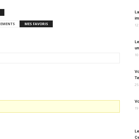
La
im
EMENTS
MES FAVORIS
12
Le
un
10
Vo
Te
25
Vo
19
Le
Ce