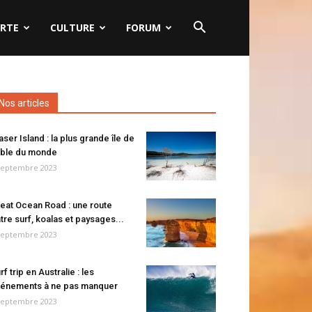
RTE
CULTURE
FORUM
Nos articles
aser Island : la plus grande île de
ble du monde
septembre 2023
eat Ocean Road : une route
tre surf, koalas et paysages...
septembre 2023
rf trip en Australie : les
énements à ne pas manquer
septembre 2023