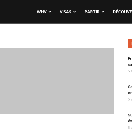
WHV
VISAS
PARTIR
DÉCOUVE
Fr
sa
5 
Gr
en
5 
Su
év
5 