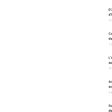
D’
d’
15
Ca
da
7 
L’
au
10
Ad
ac
3 
Su
de