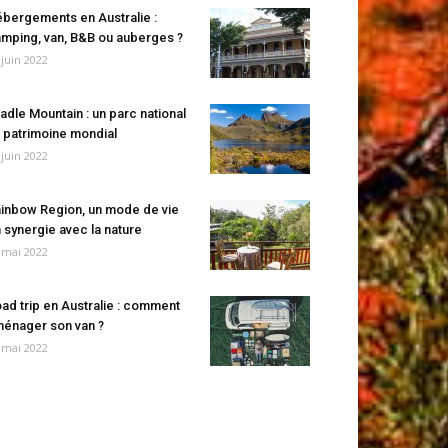
bergements en Australie :
mping, van, B&B ou auberges ?
 juin 2022
adle Mountain : un parc national
 patrimoine mondial
 juin 2022
inbow Region, un mode de vie
 synergie avec la nature
 mai 2022
ad trip en Australie : comment
énager son van ?
 mai 2022