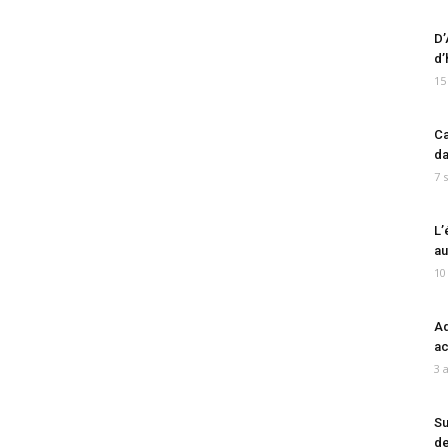
D’
d’
15
Ca
da
7 
L’
au
10
Ad
ac
3 
Su
de