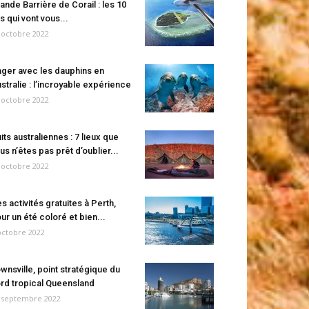
ande Barrière de Corail : les 10
es qui vont vous...
 octobre 2022
ger avec les dauphins en
stralie : l’incroyable expérience
 octobre 2022
its australiennes : 7 lieux que
us n’êtes pas prêt d’oublier...
 octobre 2022
s activités gratuites à Perth,
ur un été coloré et bien...
octobre 2022
wnsville, point stratégique du
rd tropical Queensland
 septembre 2022