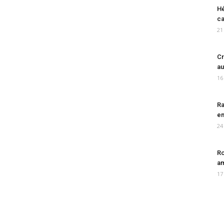
Hé
ca
21
Cr
au
16
Ra
en
24
Ro
am
17