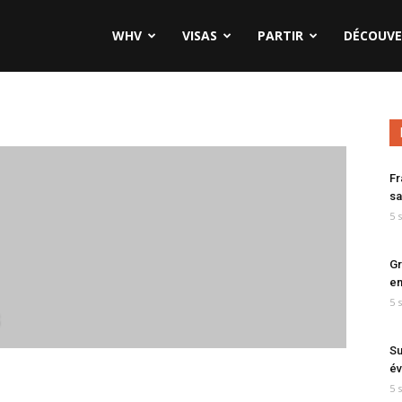
WHV
VISAS
PARTIR
DÉCOUVE
Fr
sa
5 
Gr
en
5 
Su
év
5 