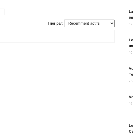
La
im
Trier par:
12
Le
un
10
Vo
Te
25
Vo
19
Le
Ce