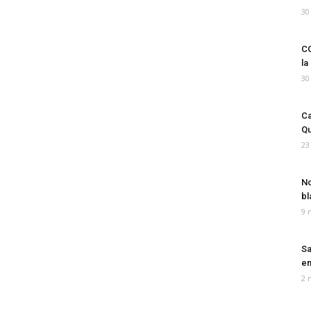
30
CO
la
30
Ca
Qu
23
No
bl
9 
Sa
em
2 