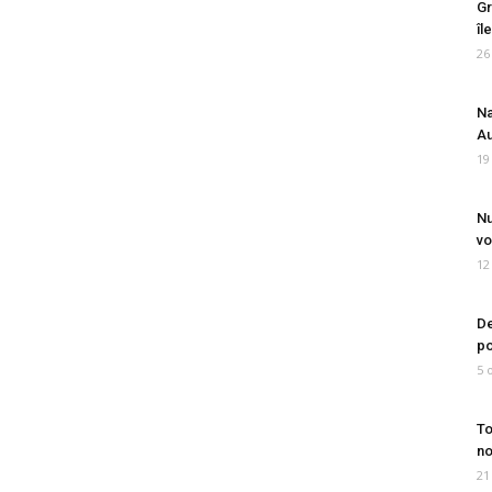
Gr
îl
26
Na
Au
19
Nu
vo
12
De
po
5 
To
no
21