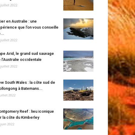
 juillet 2022
ier en Australie : une
périence que l’on vous conseille
...
 juillet 2022
pe Arid, le grand sud sauvage
 l’Australie occidentale
 juillet 2022
w South Wales : la côte sud de
llongong à Batemans...
juillet 2022
ntgomery Reef : lieu iconique
r la côte du Kimberley
 juin 2022