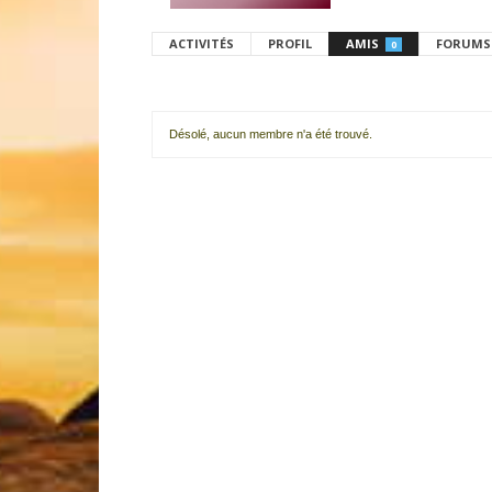
ACTIVITÉS
PROFIL
AMIS
FORUMS
0
Désolé, aucun membre n'a été trouvé.
Mes
amis