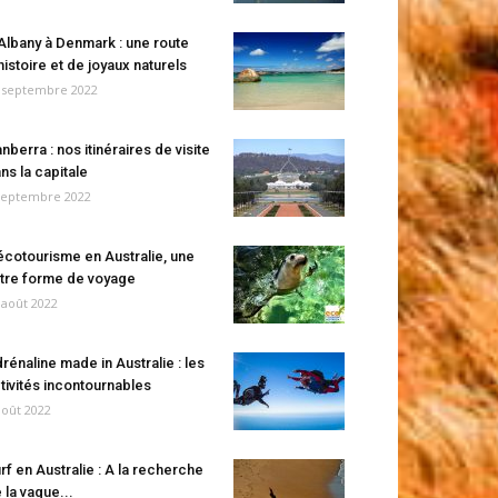
Albany à Denmark : une route
histoire et de joyaux naturels
 septembre 2022
nberra : nos itinéraires de visite
ns la capitale
septembre 2022
écotourisme en Australie, une
tre forme de voyage
 août 2022
rénaline made in Australie : les
tivités incontournables
août 2022
rf en Australie : A la recherche
 la vague...