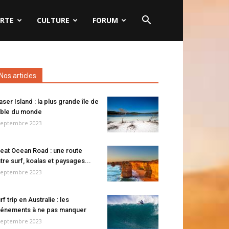
RTE
CULTURE
FORUM
Nos articles
aser Island : la plus grande île de
ble du monde
septembre 2023
eat Ocean Road : une route
tre surf, koalas et paysages...
septembre 2023
rf trip en Australie : les
énements à ne pas manquer
septembre 2023