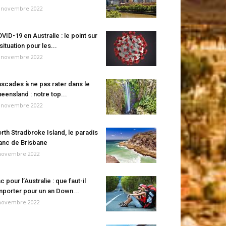
 novembre 2022
VID-19 en Australie : le point sur
 situation pour les...
 novembre 2022
scades à ne pas rater dans le
eensland : notre top...
 novembre 2022
rth Stradbroke Island, le paradis
anc de Brisbane
novembre 2022
c pour l’Australie : que faut-il
porter pour un an Down...
novembre 2022