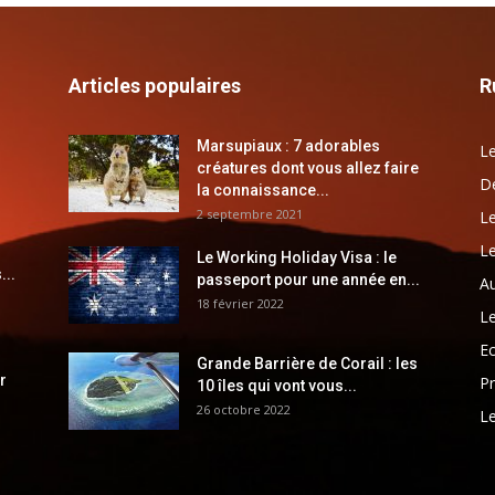
Articles populaires
R
Marsupiaux : 7 adorables
Le
créatures dont vous allez faire
Dé
la connaissance...
2 septembre 2021
Le
Le
Le Working Holiday Visa : le
...
passeport pour une année en...
Au
18 février 2022
Le
E
Grande Barrière de Corail : les
r
Pr
10 îles qui vont vous...
26 octobre 2022
Le