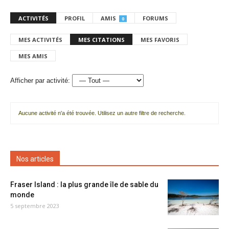
ACTIVITÉS
PROFIL
AMIS
FORUMS
0
MES ACTIVITÉS
MES CITATIONS
MES FAVORIS
MES AMIS
Afficher par activité:
Aucune activité n'a été trouvée. Utilisez un autre filtre de recherche.
Nos articles
Fraser Island : la plus grande île de sable du
monde
5 septembre 2023