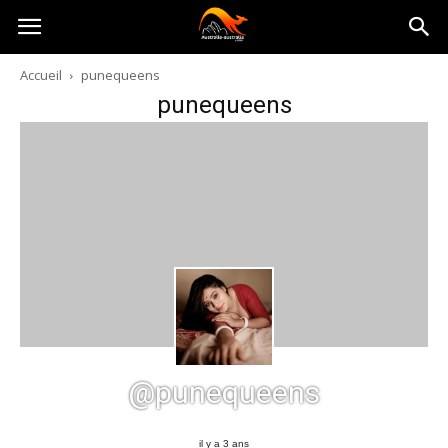
Australia-
Accueil
punequeens
punequeens
australie.com
@punequeens
il y a 3 ans