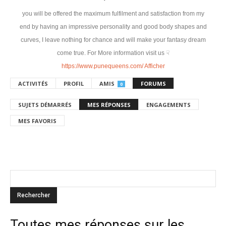
you will be offered the maximum fulfilment and satisfaction from my
end by having an impressive personality and good body shapes and
curves, I leave nothing for chance and will make your fantasy dream
come true. For More information visit us ☟
https://www.punequeens.com/
Afficher
ACTIVITÉS
PROFIL
AMIS
FORUMS
0
SUJETS DÉMARRÉS
MES RÉPONSES
ENGAGEMENTS
MES FAVORIS
Toutes mes réponses sur les