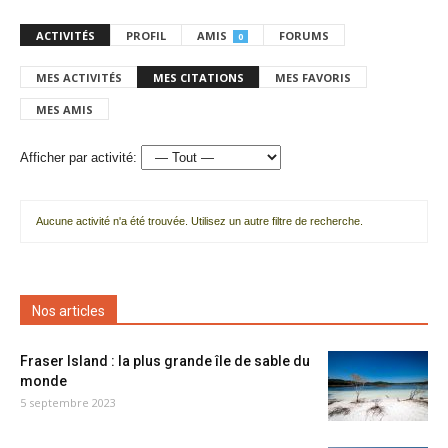
ACTIVITÉS
PROFIL
AMIS
FORUMS
0
MES ACTIVITÉS
MES CITATIONS
MES FAVORIS
MES AMIS
Afficher par activité:
Aucune activité n'a été trouvée. Utilisez un autre filtre de recherche.
Nos articles
Fraser Island : la plus grande île de sable du
monde
5 septembre 2023