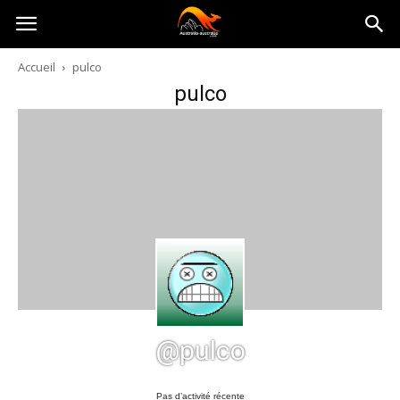
Australia-
Accueil
pulco
pulco
australie.com
@pulco
Pas d’activité récente