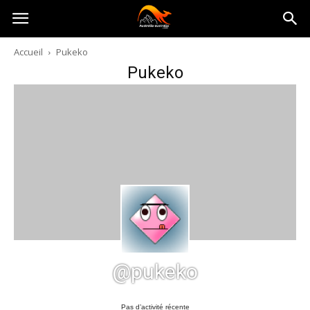
Australia-
Accueil
Pukeko
Pukeko
australie.com
@pukeko
Pas d’activité récente