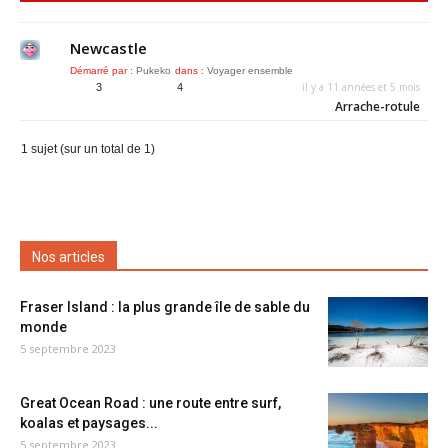
Newcastle
Démarré par :
Pukeko
dans :
Voyager ensemble
il y a 11 années et 5 mois
3
4
Arrache-rotule
1 sujet (sur un total de 1)
Nos articles
Fraser Island : la plus grande île de sable du
monde
5 septembre 2023
Great Ocean Road : une route entre surf,
koalas et paysages...
5 septembre 2023